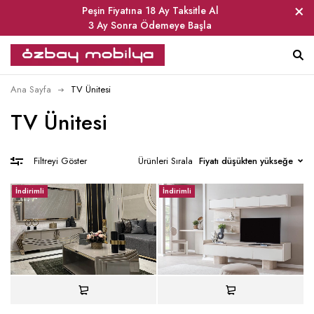
Peşin Fiyatına 18 Ay Taksitle Al
3 Ay Sonra Ödemeye Başla
Ana Sayfa
TV Ünitesi
TV Ünitesi
Ürünleri Sırala
Fiyatı düşükten yükseğe
Filtreyi Göster
İndirimli
İndirimli