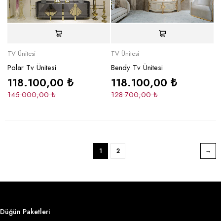
TV Ünitesi
TV Ünitesi
Polar Tv Ünitesi
Bendy Tv Ünitesi
118.100,00
₺
118.100,00
₺
145.000,00
₺
128.700,00
₺
1
2
Düğün Paketleri