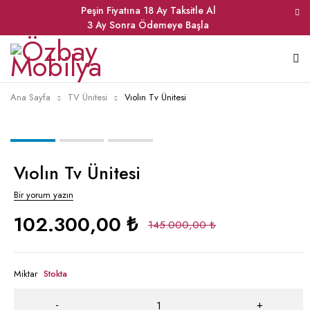
Peşin Fiyatına 18 Ay Taksitle Al
3 Ay Sonra Ödemeye Başla
Ana Sayfa
TV Ünitesi
Vıolın Tv Ünitesi
Vıolın Tv Ünitesi
Bir yorum yazın
102.300,00
₺
145.000,00
₺
Miktar
Stokta