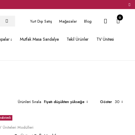
0
Yurt Dışı Satış
Mağazalar
Blog
hpalar
Mutfak Masa Sandalye
Tekil Ürünler
TV Ünitesi
Ürünleri Sırala
Fiyatı düşükten yükseğe
Göster
30
ndirimli
Sepete Ekle
 Üniteleri Modülleri