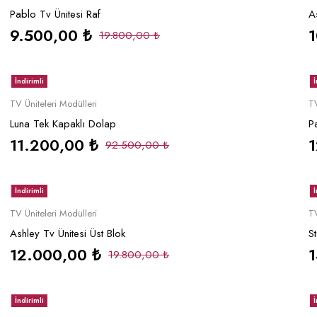
Pablo Tv Ünitesi Raf
A
9.500,00
₺
19.800,00
₺
İndirimli
İ
Sepete Ekle
TV Üniteleri Modülleri
TV
Luna Tek Kapaklı Dolap
P
11.200,00
₺
92.500,00
₺
İndirimli
İ
Sepete Ekle
TV Üniteleri Modülleri
TV
Ashley Tv Ünitesi Üst Blok
St
12.000,00
₺
19.800,00
₺
İndirimli
İ