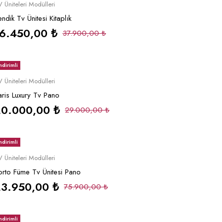
Sepete Ekle
 Üniteleri Modülleri
ndik Tv Ünitesi Kitaplık
16.450,00
₺
37.900,00
₺
ndirimli
Sepete Ekle
 Üniteleri Modülleri
aris Luxury Tv Pano
20.000,00
₺
29.000,00
₺
ndirimli
Sepete Ekle
 Üniteleri Modülleri
orto Füme Tv Ünitesi Pano
23.950,00
₺
75.900,00
₺
ndirimli