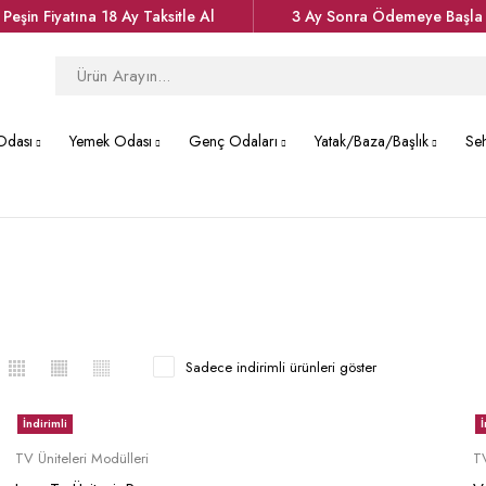
Peşin Fiyatına 18 Ay Taksitle Al
3 Ay Sonra Ödemeye Başla
Odası
Yemek Odası
Genç Odaları
Yatak/Baza/Başlık
Se
Sadece indirimli ürünleri göster
İndirimli
İ
Sepete Ekle
TV Üniteleri Modülleri
TV