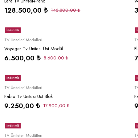
Lara Tv Ünitesi+Pano
V
128.500,00
₺
145.800,00
₺
İndirimli
İ
Sepete Ekle
TV Üniteleri Modülleri
TV
Voyager Tv Ünitesi Üst Modül
F
6.500,00
₺
8.600,00
₺
İndirimli
İ
Sepete Ekle
TV Üniteleri Modülleri
TV
Fabio Tv Ünitesi Üst Blok
F
9.250,00
₺
17.900,00
₺
İndirimli
İ
Sepete Ekle
TV Üniteleri Modülleri
TV