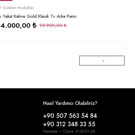
Sepete Ekle
 Üniteleri Modülleri
k Yakut Kahve Gold Klasik Tv Arka Pano
64.000,00
₺
95.900,00
₺
Nasıl Yardımcı Olabiliriz?
+90 507 563 54 84
+90 312 348 33 55
Pazartesi – Cuma: 9:00-21:00