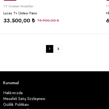
Sepete Ekle
TV Üniteleri Modülleri
TV
Lucas Tv Ünitesi Pano
H
33.500,00
₺
75.900,00
₺
1
2
Kurumsal
Hakkımızda
Mesafeli Satış Sözleşmesi
Gizlilik Politikası