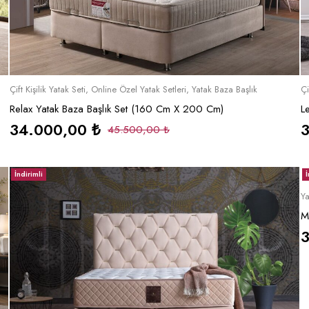
Sepete Ekle
Çift Kişilik Yatak Seti
,
Online Özel Yatak Setleri
,
Yatak Baza Başlık
Çi
Relax Yatak Baza Başlık Set (160 Cm X 200 Cm)
L
34.000,00
₺
45.500,00
₺
İndirimli
İ
Ya
M