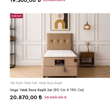
19.500,00
₺
25.600,00
₺
İndirimli
Sepete Ekle
Tek Kişilik Yatak Seti
,
Yatak Baza Başlık
Vega Yatak Baza Başlık Set (90 Cm X 190 Cm)
20.870,00
₺
25.600,00
₺