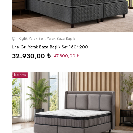
Sepete Ekle
Çift Kişilik Yatak Seti
,
Yatak Baza Başlık
Line Gri Yatak Baza Başlık Set 160*200
32.930,00
₺
47.800,00
₺
İndirimli