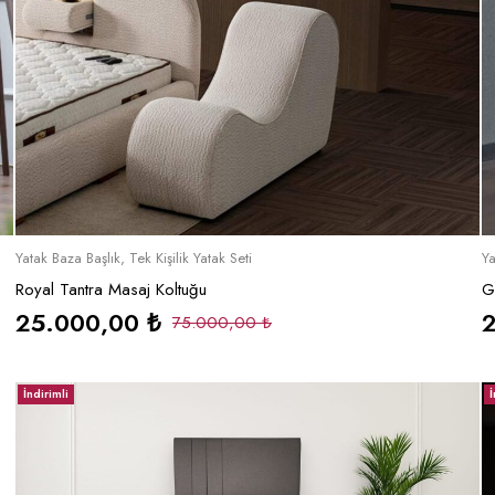
Sepete Ekle
Yatak Baza Başlık
,
Tek Kişilik Yatak Seti
Ya
Royal Tantra Masaj Koltuğu
G
25.000,00
₺
75.000,00
₺
İndirimli
İ