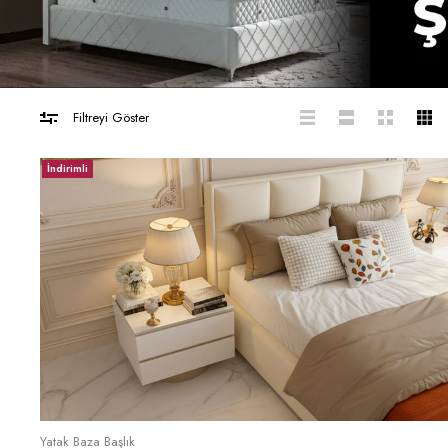
Filtreyi Göster
İndirimli
Sepete Ekle
Yatak Baza Başlık