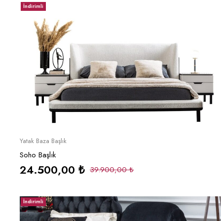
İndirimli
Sepete Ekle
Yatak Baza Başlık
Soho Başlık
24.500,00
₺
39.900,00
₺
İndirimli