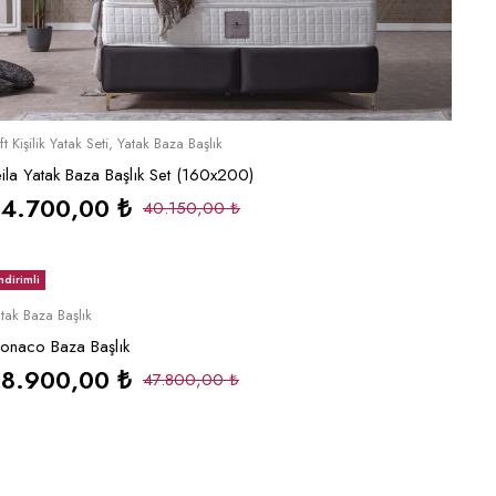
Sepete Ekle
ft Kişilik Yatak Seti
,
Yatak Baza Başlık
eila Yatak Baza Başlık Set (160x200)
34.700,00
₺
40.150,00
₺
ndirimli
Sepete Ekle
tak Baza Başlık
onaco Baza Başlık
38.900,00
₺
47.800,00
₺