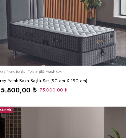
Sepete Ekle
tak Baza Başlık
,
Tek Kişilik Yatak Seti
rey Yatak Baza Başlık Set (90 cm X 190 cm)
25.800,00
₺
75.000,00
₺
ndirimli