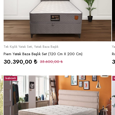
Sepete Ekle
Tek Kişilik Yatak Seti
,
Yatak Baza Başlık
Ya
Piem Yatak Baza Başlık Set (120 Cm X 200 Cm)
Ro
30.390,00
₺
35.600,00
₺
İndirimli
İ