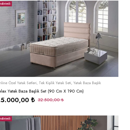
ndirimli
Sepete Ekle
line Özel Yatak Setleri
,
Tek Kişilik Yatak Seti
,
Yatak Baza Başlık
elax Yatak Baza Başlık Set (90 Cm X 190 Cm)
25.000,00
₺
32.500,00
₺
ndirimli