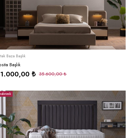
Sepete Ekle
tak Baza Başlık
sita Başlık
31.000,00
₺
35.600,00
₺
ndirimli