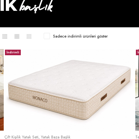
Sadece indirimli ürünleri göster
İndirimli
İ
Sepete Ekle
Çift Kişilik Yatak Seti
,
Yatak Baza Başlık
Te