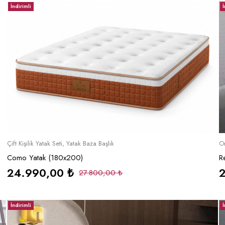
İndirimli
İ
Sepete Ekle
Çift Kişilik Yatak Seti
,
Yatak Baza Başlık
On
Como Yatak (180x200)
R
24.990,00
₺
27.800,00
₺
İndirimli
İ