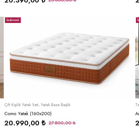
20.390,00
₺
25.600,00
₺
İndirimli
İ
Sepete Ekle
Çift Kişilik Yatak Seti
,
Yatak Baza Başlık
Te
Como Yatak (160x200)
A
20.990,00
₺
27.800,00
₺