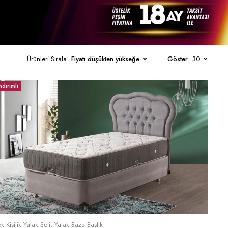
Ürünleri Sırala
Fiyatı düşükten yükseğe
Göster
30
ndirimli
Sepete Ekle
k Kişilik Yatak Seti
,
Yatak Baza Başlık