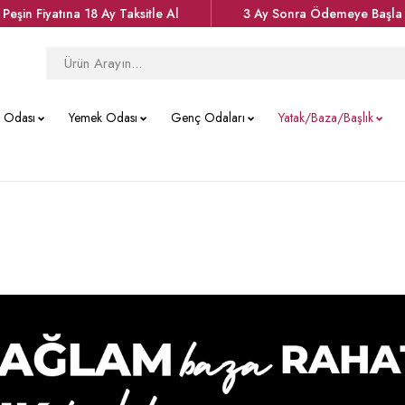
Peşin Fiyatına 18 Ay Taksitle Al
3 Ay Sonra Ödemeye Başla
k Odası
Yemek Odası
Genç Odaları
Yatak/Baza/Başlık