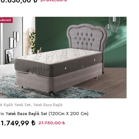
20.630,00
₺
27.890,00
₺
ndirimli
Sepete Ekle
k Kişilik Yatak Seti
,
Yatak Baza Başlık
ris Yatak Baza Başlık Set (120Cm X 200 Cm)
21.749,99
₺
21.750,00
₺