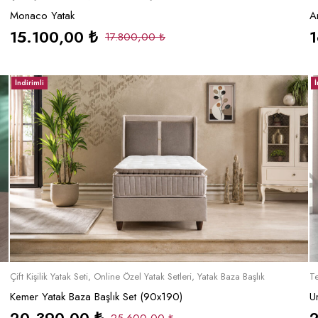
Monaco Yatak
A
15.100,00
₺
17.800,00
₺
İndirimli
İ
Sepete Ekle
Çift Kişilik Yatak Seti
,
Online Özel Yatak Setleri
,
Yatak Baza Başlık
Te
Kemer Yatak Baza Başlık Set (90x190)
U