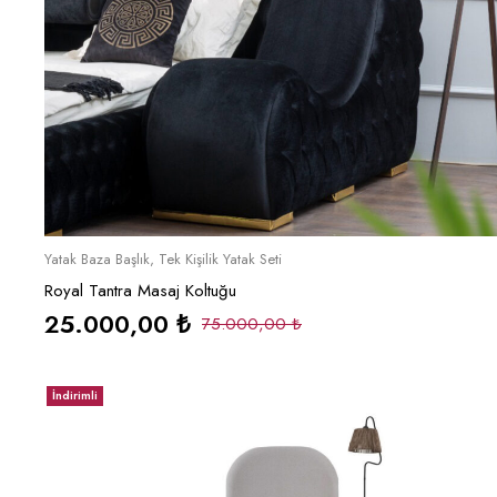
Sepete Ekle
Yatak Baza Başlık
,
Tek Kişilik Yatak Seti
Royal Tantra Masaj Koltuğu
25.000,00
₺
75.000,00
₺
İndirimli