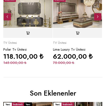
TV Ünitesi
TV Ünitesi
TV
Polar Tv Ünitesi
Lima Luxury Tv Ünitesi
Fl
118.100,00
₺
62.000,00
₺
145.000,00
₺
75.000,00
₺
3
Son Eklenenler
Yeni
İndirimli
Yeni
Yeni
İndirimli
Y