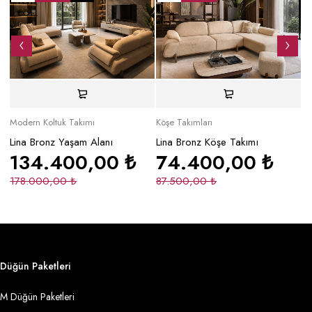
Modern Koltuk Takımı
Köşe Takımları
Mo
Lina Bronz Yaşam Alanı
Lina Bronz Köşe Takımı
Ma
134.400,00
₺
74.400,00
₺
178.000,00
₺
87.500,00
₺
2
Düğün Paketleri
M Düğün Paketleri