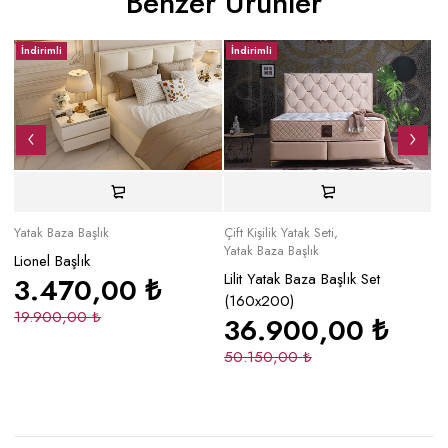
Benzer Ürünler
İndirimli
İndirimli
İ
Yatak Baza Başlık
Çift Kişilik Yatak Seti
,
Çif
Yatak Baza Başlık
On
Lionel Başlık
Ya
Lilit Yatak Baza Başlık Set
3.470,00
₺
Co
(160x200)
19.900,00
₺
(
36.900,00
₺
50.150,00
₺
4