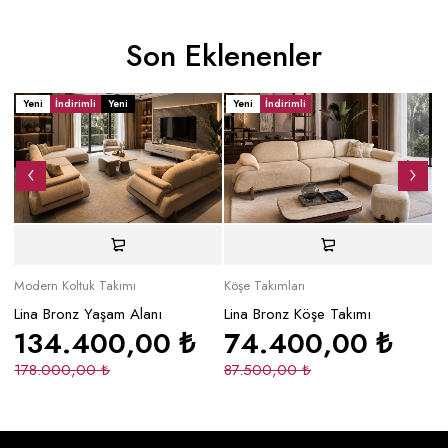
Son Eklenenler
Yeni
İndirimli
Yeni
Yeni
İndirimli
Y
Modern Koltuk Takımı
Köşe Takımları
Mo
Lina Bronz Yaşam Alanı
Lina Bronz Köşe Takımı
Ma
134.400,00
₺
74.400,00
₺
178.000,00
₺
87.500,00
₺
2