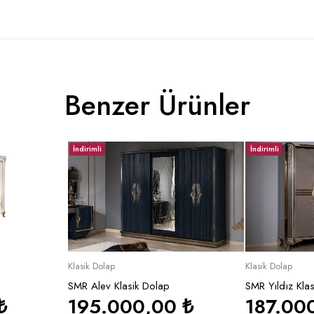
Benzer Ürünler
İndirimli
İndirimli
le
Sepete Ekle
Se
Klasik Dolap
Klasik Dolap
SMR Alev Klasik Dolap
SMR Yıldız Kla
₺
195.000,00
₺
187.00