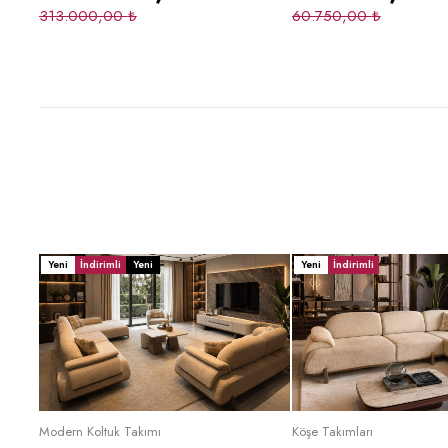
313.000,00
₺
60.750,00
₺
Yeni
İndirimli
Yeni
Yeni
İndirimli
Sepete Ekle
Sepete Ek
Modern Koltuk Takımı
Köşe Takımları