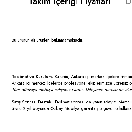
Takım İçeriği Fiyatları
D
Bu ürünün alt ürünleri bulunmamaktadır.
___________________________________________________
Teslimat ve Kurulum:
Bu ürün, Ankara içi merkez ilçelere firmamı
Ankara içi merkez ilçelerde profesyonel ekiplerimizce ücretsiz ola
Tüm dünyaya mobilya satışımız vardır. Dünyanın neresinde olurs
Satış Sonrası Destek:
Teslimat sonrası da yanınızdayız. Memnun 
ürünü 2 yıl boyunca Özbay Mobilya garantisiyle güvenle kullanabi