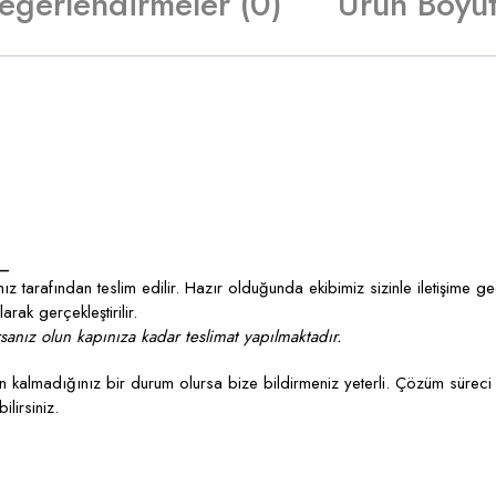
eğerlendirmeler (0)
Ürün Boyut
_
z tarafından teslim edilir. Hazır olduğunda ekibimiz sizinle iletişime g
rak gerçekleştirilir.
anız olun kapınıza kadar teslimat yapılmaktadır.
kalmadığınız bir durum olursa bize bildirmeniz yeterli. Çözüm süreci 
lirsiniz.