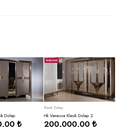
İndirimli
İndirim
pete Ekle
Sepete Ekle
Klasik Dolap
Klasik 
sik Dolap
Hk Vanessa Klasik Dolap 2
SMR A
0,00
₺
200.000,00
₺
32