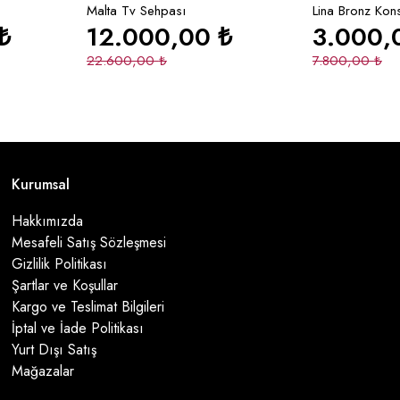
Malta Tv Sehpası
Lina Bronz Kon
₺
12.000,00
₺
3.000
22.600,00
₺
7.800,00
₺
Kurumsal
Hakkımızda
Mesafeli Satış Sözleşmesi
Gizlilik Politikası
Şartlar ve Koşullar
Kargo ve Teslimat Bilgileri
İptal ve İade Politikası
Yurt Dışı Satış
Mağazalar