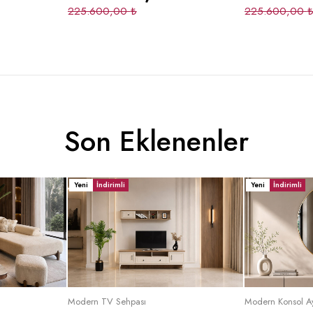
225.600,00
₺
225.600,00
Son Eklenenler
Yeni
İndirimli
Yeni
İndirimli
le
Sepete Ekle
Se
Modern TV Sehpası
Modern Konsol A