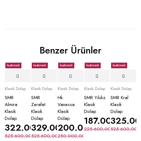
Benzer Ürünler
İndirimli
İndirimli
İndirimli
İndirimli
İndirimli
Klasik Dolap
Klasik Dolap
Klasik Dolap
Klasik Dolap
Klasik Dolap
SMR
SMR
Hk
SMR Yıldız
SMR Kral
Almira
Zerafet
Vanessa
Klasik
Klasik
Klasik
Klasik
Klasik
Dolap
Dolap
187.000,00
325.0
₺
Dolap
Dolap
Dolap
322.000,00
329.000,00
₺
200.000,00
₺
₺
225.600,00
525.600,00
₺
525.600,00
525.600,00
₺
250.000,00
₺
₺