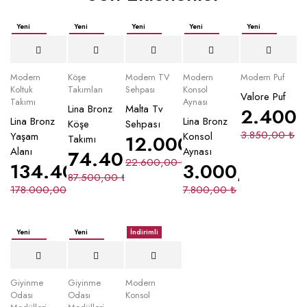
Yeni
Yeni
Yeni
Yeni
Yeni
İndirimli
İndirimli
İndirimli
İndirimli
İndirimli
Yeni
Modern
Köşe
Modern TV
Modern
Modern Puf
Koltuk
Takımları
Sehpası
Konsol
Valore Puf
Takımı
Aynası
Lina Bronz
Malta Tv
2.400
Lina Bronz
Lina Bronz
Köşe
Sehpası
3.850,00
₺
Yaşam
Konsol
12.000,00
₺
Takımı
Alanı
Aynası
74.400,00
₺
22.600,00
₺
134.400,00
₺
3.000,00
₺
87.500,00
₺
178.000,00
₺
7.800,00
₺
Yeni
Yeni
İndirimli
İndirimli
İndirimli
Giyinme
Giyinme
Modern
Odası
Odası
Konsol