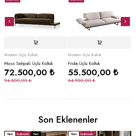
Modern Üçlü Koltuk
Modern Üçlü Koltuk
Mo
Moss Sehpalı Üçlü Koltuk
Frida Üçlü Koltuk
To
72.500,00
₺
55.500,00
₺
94.500,00
₺
64.900,00
₺
3
Son Eklenenler
Yeni
İndirimli
Yeni
Yeni
İndirimli
Y