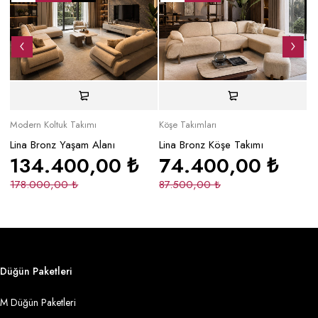
Modern Koltuk Takımı
Köşe Takımları
Mo
Lina Bronz Yaşam Alanı
Lina Bronz Köşe Takımı
Ma
134.400,00
₺
74.400,00
₺
178.000,00
₺
87.500,00
₺
2
Düğün Paketleri
M Düğün Paketleri