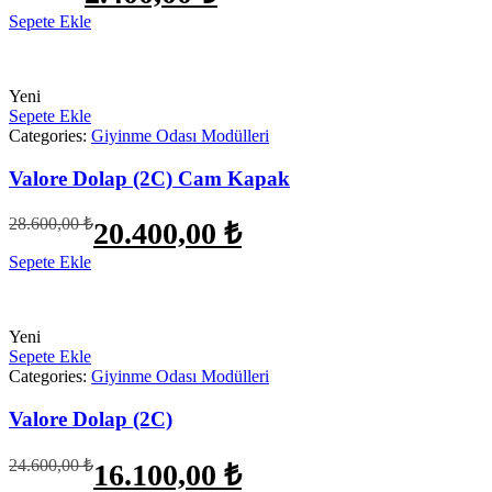
fiyat:
Sepete Ekle
3.850,00 ₺.
2.400,00 ₺.
Yeni
Sepete Ekle
Categories:
Giyinme Odası Modülleri
Valore Dolap (2C) Cam Kapak
Orijinal
Şu
28.600,00
₺
20.400,00
₺
fiyat:
andaki
fiyat:
Sepete Ekle
28.600,00 ₺.
20.400,00 ₺.
Yeni
Sepete Ekle
Categories:
Giyinme Odası Modülleri
Valore Dolap (2C)
Orijinal
Şu
24.600,00
₺
16.100,00
₺
fiyat:
andaki