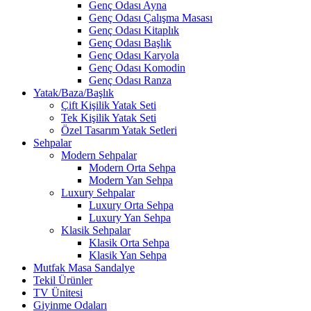
Genç Odası Ayna
Genç Odası Çalışma Masası
Genç Odası Kitaplık
Genç Odası Başlık
Genç Odası Karyola
Genç Odası Komodin
Genç Odası Ranza
Yatak/Baza/Başlık
Çift Kişilik Yatak Seti
Tek Kişilik Yatak Seti
Özel Tasarım Yatak Setleri
Sehpalar
Modern Sehpalar
Modern Orta Sehpa
Modern Yan Sehpa
Luxury Sehpalar
Luxury Orta Sehpa
Luxury Yan Sehpa
Klasik Sehpalar
Klasik Orta Sehpa
Klasik Yan Sehpa
Mutfak Masa Sandalye
Tekil Ürünler
TV Ünitesi
Giyinme Odaları