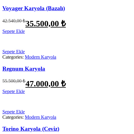
Voyager Karyola (Bazalı)
Orijinal
Şu
42.540,00
₺
35.500,00
₺
fiyat:
andaki
fiyat:
Sepete Ekle
42.540,00 ₺.
35.500,00 ₺.
Sepete Ekle
Categories:
Modern Karyola
Regnum Karyola
Orijinal
Şu
55.500,00
₺
47.000,00
₺
fiyat:
andaki
fiyat:
Sepete Ekle
55.500,00 ₺.
47.000,00 ₺.
Sepete Ekle
Categories:
Modern Karyola
Torino Karyola (Ceviz)