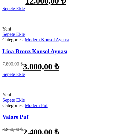
12.000,00
₺
fiyat:
andaki
fiyat:
Sepete Ekle
22.600,00 ₺.
12.000,00 ₺.
Yeni
Sepete Ekle
Categories:
Modern Konsol Aynası
Lina Bronz Konsol Aynası
Orijinal
Şu
7.800,00
₺
3.000,00
₺
fiyat:
andaki
fiyat:
Sepete Ekle
7.800,00 ₺.
3.000,00 ₺.
Yeni
Sepete Ekle
Categories:
Modern Puf
Valore Puf
Orijinal
Şu
3.850,00
₺
2.400,00
₺
fiyat:
andaki