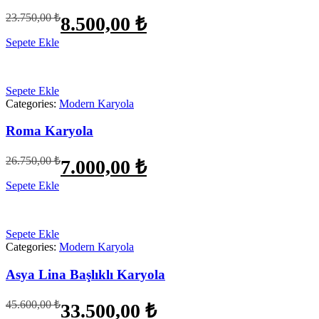
Orijinal
Şu
23.750,00
₺
8.500,00
₺
fiyat:
andaki
fiyat:
Sepete Ekle
23.750,00 ₺.
8.500,00 ₺.
Sepete Ekle
Categories:
Modern Karyola
Roma Karyola
Orijinal
Şu
26.750,00
₺
7.000,00
₺
fiyat:
andaki
fiyat:
Sepete Ekle
26.750,00 ₺.
7.000,00 ₺.
Sepete Ekle
Categories:
Modern Karyola
Asya Lina Başlıklı Karyola
Orijinal
Şu
45.600,00
₺
33.500,00
₺
fiyat:
andaki