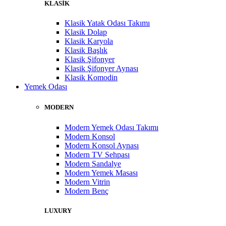
KLASİK
Klasik Yatak Odası Takımı
Klasik Dolap
Klasik Karyola
Klasik Başlık
Klasik Şifonyer
Klasik Şifonyer Aynası
Klasik Komodin
Yemek Odası
MODERN
Modern Yemek Odası Takımı
Modern Konsol
Modern Konsol Aynası
Modern TV Sehpası
Modern Sandalye
Modern Yemek Masası
Modern Vitrin
Modern Benç
LUXURY