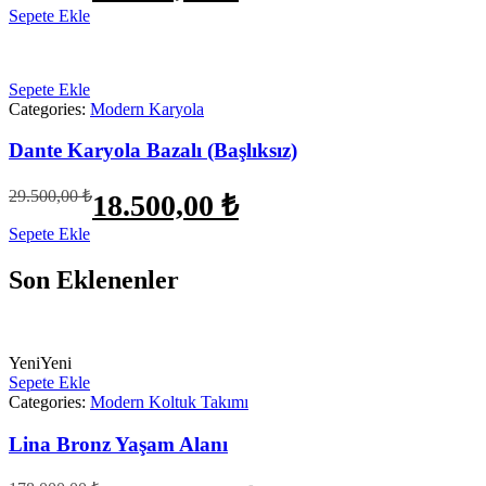
fiyat:
Sepete Ekle
45.600,00 ₺.
33.500,00 ₺.
Sepete Ekle
Categories:
Modern Karyola
Dante Karyola Bazalı (Başlıksız)
Orijinal
Şu
29.500,00
₺
18.500,00
₺
fiyat:
andaki
fiyat:
Sepete Ekle
29.500,00 ₺.
18.500,00 ₺.
Son Eklenenler
Yeni
Yeni
Sepete Ekle
Categories:
Modern Koltuk Takımı
Lina Bronz Yaşam Alanı
Orijinal
Şu