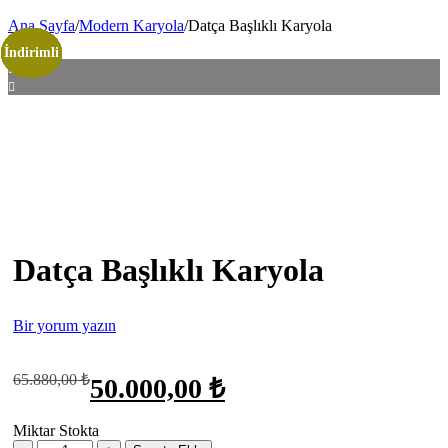
Ana Sayfa
/
Modern Karyola
/
Datça Başlıklı Karyola
İndirimli
İndirimli
İndirimli
İndirimli
İndirimli
İndirimli
İndirimli
İndirimli
İndirimli
İndirimli
İndirimli
İndirimli
İndirimli
İndirimli
Datça Başlıklı Karyola
Bir yorum yazın
Orijinal
Şu
65.880,00
₺
50.000,00
₺
fiyat:
andaki
fiyat:
65.880,00 ₺.
Miktar
Stokta
50.000,00 ₺.