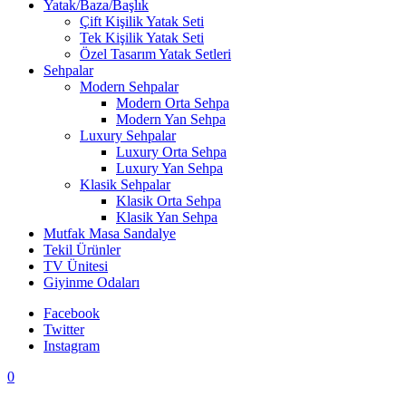
Yatak/Baza/Başlık
Çift Kişilik Yatak Seti
Tek Kişilik Yatak Seti
Özel Tasarım Yatak Setleri
Sehpalar
Modern Sehpalar
Modern Orta Sehpa
Modern Yan Sehpa
Luxury Sehpalar
Luxury Orta Sehpa
Luxury Yan Sehpa
Klasik Sehpalar
Klasik Orta Sehpa
Klasik Yan Sehpa
Mutfak Masa Sandalye
Tekil Ürünler
TV Ünitesi
Giyinme Odaları
Facebook
Twitter
Instagram
0