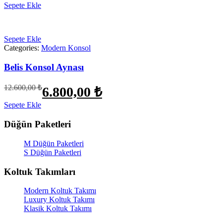
fiyat:
Sepete Ekle
24.600,00 ₺.
16.100,00 ₺.
Sepete Ekle
Categories:
Modern Konsol
Belis Konsol Aynası
Orijinal
Şu
12.600,00
₺
6.800,00
₺
fiyat:
andaki
fiyat:
Sepete Ekle
12.600,00 ₺.
6.800,00 ₺.
Düğün Paketleri
M Düğün Paketleri
S Düğün Paketleri
Koltuk Takımları
Modern Koltuk Takımı
Luxury Koltuk Takımı
Klasik Koltuk Takımı