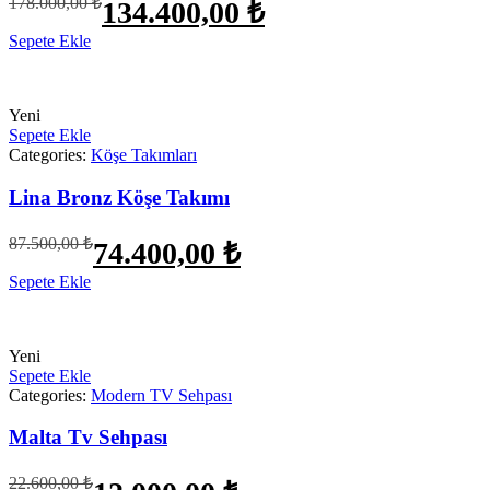
178.000,00
₺
134.400,00
₺
fiyat:
andaki
fiyat:
Sepete Ekle
178.000,00 ₺.
134.400,00 ₺.
Yeni
Sepete Ekle
Categories:
Köşe Takımları
Lina Bronz Köşe Takımı
Orijinal
Şu
87.500,00
₺
74.400,00
₺
fiyat:
andaki
fiyat:
Sepete Ekle
87.500,00 ₺.
74.400,00 ₺.
Yeni
Sepete Ekle
Categories:
Modern TV Sehpası
Malta Tv Sehpası
Orijinal
Şu
22.600,00
₺