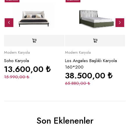
Modern Karyola
Modern Karyola
Mo
Soho Karyola
Los Angeles Başlıklı Karyola
Co
13.600,00
₺
160*200
38.500,00
₺
15.990,00
₺
3
65.880,00
₺
Son Eklenenler