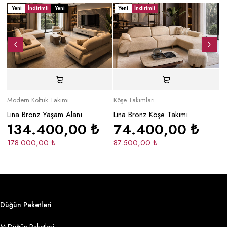
Yeni
İndirimli
Yeni
Yeni
İndirimli
Y
Modern Koltuk Takımı
Köşe Takımları
Mo
Lina Bronz Yaşam Alanı
Lina Bronz Köşe Takımı
Ma
134.400,00
₺
74.400,00
₺
178.000,00
₺
87.500,00
₺
2
Düğün Paketleri
M Düğün Paketleri