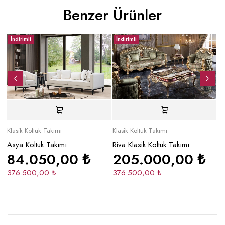
Benzer Ürünler
İndirimli
İndirimli
İ
Klasik Koltuk Takımı
Klasik Koltuk Takımı
Kl
Asya Koltuk Takımı
Riva Klasik Koltuk Takımı
Hk
84.050,00
₺
205.000,00
₺
376.500,00
₺
376.500,00
₺
3