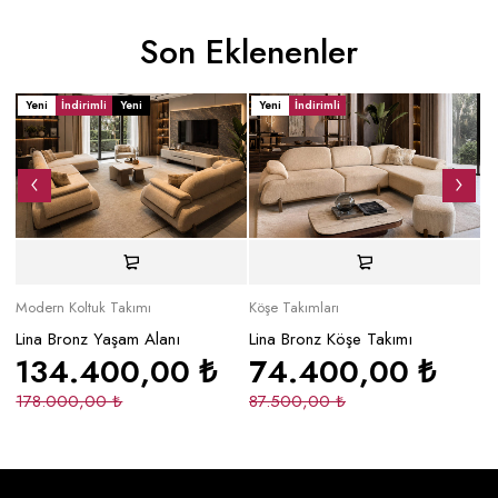
Son Eklenenler
Yeni
İndirimli
Yeni
Yeni
İndirimli
Y
Modern Koltuk Takımı
Köşe Takımları
Mo
Lina Bronz Yaşam Alanı
Lina Bronz Köşe Takımı
Ma
134.400,00
₺
74.400,00
₺
178.000,00
₺
87.500,00
₺
2