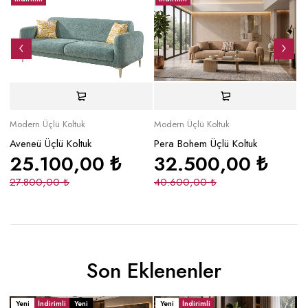
Modern Üçlü Koltuk
Modern Üçlü Koltuk
Mo
Aveneü Üçlü Koltuk
Pera Bohem Üçlü Koltuk
To
25.100,00
₺
32.500,00
₺
27.800,00
₺
40.600,00
₺
5
Son Eklenenler
Yeni
İndirimli
Yeni
Yeni
İndirimli
Y