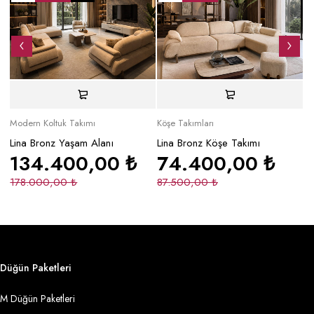
Modern Koltuk Takımı
Köşe Takımları
Mo
Lina Bronz Yaşam Alanı
Lina Bronz Köşe Takımı
Ma
134.400,00
₺
74.400,00
₺
178.000,00
₺
87.500,00
₺
2
Düğün Paketleri
M Düğün Paketleri