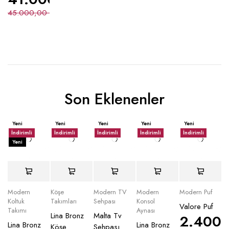
45.000,00
₺
Son Eklenenler
Yeni
Yeni
Yeni
Yeni
Yeni
İndirimli
İndirimli
İndirimli
İndirimli
İndirimli
Yeni
Modern
Köşe
Modern TV
Modern
Modern Puf
Koltuk
Takımları
Sehpası
Konsol
Valore Puf
Takımı
Aynası
Lina Bronz
Malta Tv
2.400
Lina Bronz
Lina Bronz
Köşe
Sehpası