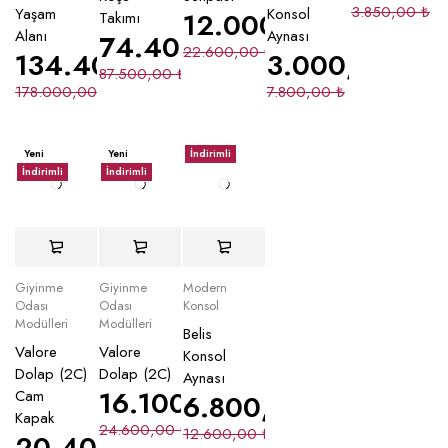
3.850,00
₺
Yaşam
Konsol
12.000,00
₺
Takımı
Alanı
Aynası
74.400,00
₺
22.600,00
₺
134.400,00
₺
3.000,00
₺
87.500,00
₺
178.000,00
₺
7.800,00
₺
Yeni
Yeni
İndirimli
İndirimli
İndirimli
Giyinme
Giyinme
Modern
Odası
Odası
Konsol
Modülleri
Modülleri
Belis
Valore
Valore
Konsol
Dolap (2C)
Dolap (2C)
Aynası
16.100,00
₺
Cam
6.800,00
₺
Kapak
24.600,00
₺
12.600,00
₺
20.400,00
₺