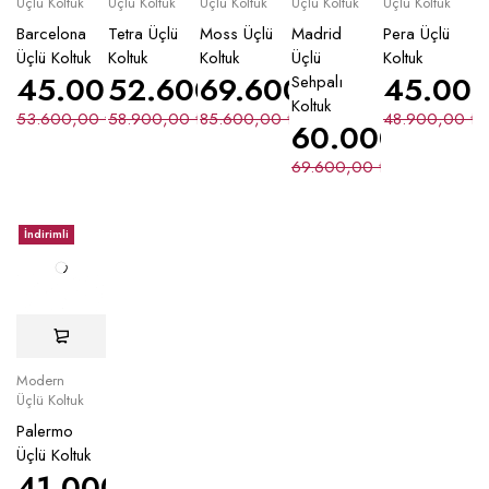
Üçlü Koltuk
Üçlü Koltuk
Üçlü Koltuk
Üçlü Koltuk
Üçlü Koltuk
Barcelona
Tetra Üçlü
Moss Üçlü
Madrid
Pera Üçlü
Üçlü Koltuk
Koltuk
Koltuk
Üçlü
Koltuk
45.000,00
52.600,00
₺
69.600,00
₺
₺
45.00
Sehpalı
Koltuk
53.600,00
₺
58.900,00
₺
85.600,00
₺
48.900,00
₺
60.000,00
₺
69.600,00
₺
İndirimli
Modern
Üçlü Koltuk
Palermo
Üçlü Koltuk
41.000,00
₺