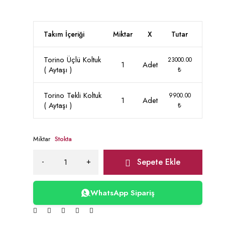
Takım İçeriği
Miktar
X
Tutar
Torino Üçlü Koltuk
23000.00
1
Adet
( Aytaşı )
₺
Torino Tekli Koltuk
9900.00
1
Adet
( Aytaşı )
₺
Miktar
Stokta
Sepete Ekle
WhatsApp Sipariş