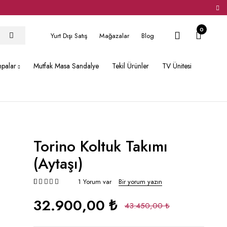
0
Yurt Dışı Satış
Mağazalar
Blog
hpalar
Mutfak Masa Sandalye
Tekil Ürünler
TV Ünitesi
Torino Koltuk Takımı
(Aytaşı)
1 Yorum var
Bir yorum yazın
müşteri puanına dayanarak 5 üzerinden
32.900,00 ₺
43.450,00 ₺