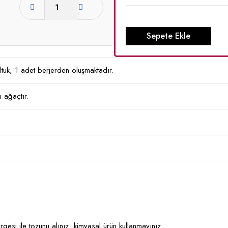
Sepete Ekle
ltuk, 1 adet berjerden oluşmaktadır.
n ağaçtır.
rgesi ile tozunu alınız, kimyasal ürün kullanmayınız.