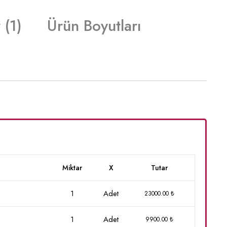
 (1)
Ürün Boyutları
Miktar
X
Tutar
1
Adet
23000.00 ₺
1
Adet
9900.00 ₺