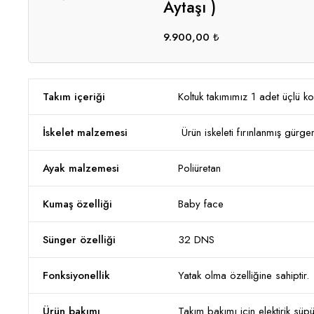
Aytaşı )
9.900,00
₺
Takım içeriği
Koltuk takımımız 1 adet üçlü ko
İskelet malzemesi
Ürün iskeleti fırınlanmış gürge
Ayak malzemesi
Poliüretan
Kumaş özelliği
Baby face
Sünger özelliği
32 DNS
Fonksiyonellik
Yatak olma özelliğine sahiptir.
Ürün bakımı
Takım bakımı için elektirik süpü