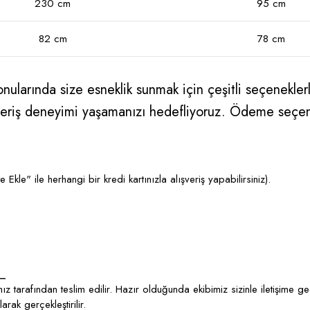
230 cm
95 cm
82 cm
78 cm
ularında size esneklik sunmak için çeşitli seçeneklerle
alışveriş deneyimi yaşamanızı hedefliyoruz. Ödeme seçe
kle" ile herhangi bir kredi kartınızla alışveriş yapabilirsiniz).
_
z tarafından teslim edilir. Hazır olduğunda ekibimiz sizinle iletişime g
rak gerçekleştirilir.