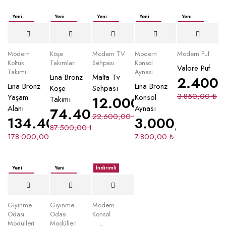
Yeni
Yeni
Yeni
Yeni
Yeni
İndirimli
İndirimli
İndirimli
İndirimli
İndirimli
Yeni
Modern
Köşe
Modern TV
Modern
Modern Puf
Koltuk
Takımları
Sehpası
Konsol
Valore Puf
Takımı
Aynası
Lina Bronz
Malta Tv
2.400
Lina Bronz
Lina Bronz
Köşe
Sehpası
3.850,00
₺
Yaşam
Konsol
12.000,00
₺
Takımı
Alanı
Aynası
74.400,00
₺
22.600,00
₺
134.400,00
₺
3.000,00
₺
87.500,00
₺
178.000,00
₺
7.800,00
₺
Yeni
Yeni
İndirimli
İndirimli
İndirimli
Giyinme
Giyinme
Modern
Odası
Odası
Konsol
Modülleri
Modülleri