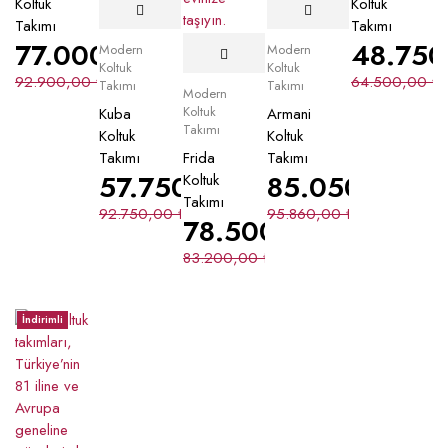
Koltuk
Koltuk
Takımı
Takımı
77.000,00
₺
48.75
Modern
Modern
Koltuk
Koltuk
92.900,00
₺
64.500,00
₺
Takımı
Takımı
Modern
Koltuk
Kuba
Armani
Takımı
Koltuk
Koltuk
Takımı
Frida
Takımı
57.750,00
₺
85.050,00
₺
Koltuk
Takımı
92.750,00
₺
95.860,00
₺
78.500,00
₺
83.200,00
₺
İndirimli