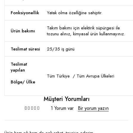
Fonksiyonellik
Yatak olma özelliğine sahiptir.
Takım bakımı için elektirik süpürgesi ile
Ürün bakımı
tozunu alınız, kimyasal ürün kullanmayınız.
Teslimat süresi
25/35 iş günü
Teslimat
yapılan
Tüm Türkiye / Tüm Avrupa Ülkeleri
Bölge/ Ülke
Müşteri Yorumları
1 Yorum var
Bir yorum yazın
müşteri puanına dayanarak 5 üzerinden