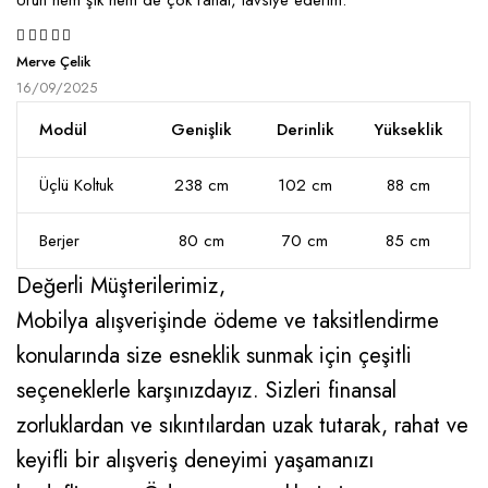
Ürün hem şık hem de çok rahat, tavsiye ederim.
5
Merve Çelik
16/09/2025
Modül
Genişlik
Derinlik
Yükseklik
Üçlü Koltuk
238 cm
102 cm
88 cm
Berjer
80 cm
70 cm
85 cm
Değerli Müşterilerimiz,
Mobilya alışverişinde ödeme ve taksitlendirme
konularında size esneklik sunmak için çeşitli
seçeneklerle karşınızdayız. Sizleri finansal
zorluklardan ve sıkıntılardan uzak tutarak, rahat ve
keyifli bir alışveriş deneyimi yaşamanızı