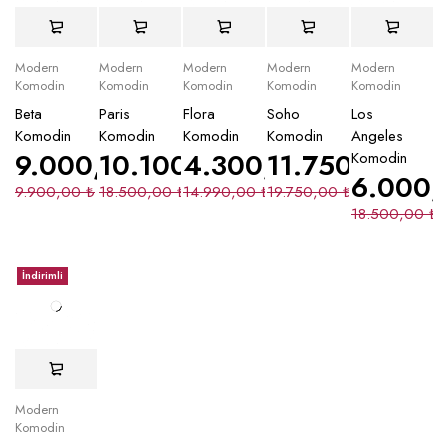
Modern
Modern
Modern
Modern
Modern
Komodin
Komodin
Komodin
Komodin
Komodin
Beta
Paris
Flora
Soho
Los
Komodin
Komodin
Komodin
Komodin
Angeles
9.000,00
10.100,00
₺
4.300,00
₺
11.750,00
₺
₺
Komodin
6.000
9.900,00
₺
18.500,00
₺
14.990,00
₺
19.750,00
₺
18.500,00
₺
İndirimli
Modern
Komodin