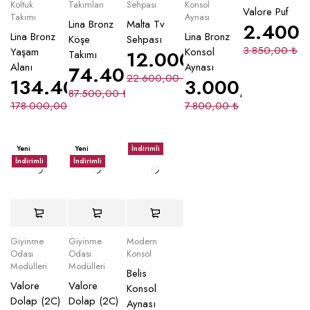
Koltuk
Takımları
Sehpası
Konsol
Valore Puf
Takımı
Aynası
Lina Bronz
Malta Tv
2.400
Lina Bronz
Lina Bronz
Köşe
Sehpası
3.850,00
₺
Yaşam
Konsol
12.000,00
₺
Takımı
Alanı
Aynası
74.400,00
₺
22.600,00
₺
134.400,00
₺
3.000,00
₺
87.500,00
₺
178.000,00
₺
7.800,00
₺
Yeni
Yeni
İndirimli
İndirimli
İndirimli
Giyinme
Giyinme
Modern
Odası
Odası
Konsol
Modülleri
Modülleri
Belis
Valore
Valore
Konsol
Dolap (2C)
Dolap (2C)
Aynası