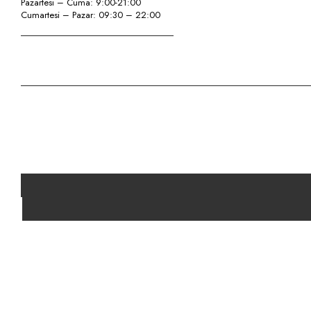
Pazartesi – Cuma: 9:00-21:00
Cumartesi – Pazar: 09:30 – 22:00
Mobilyaya Servet Ödemeyin!
Copyright © Özbay Mobilya. Tüm hakları saklıdır. by
ORSA Medya