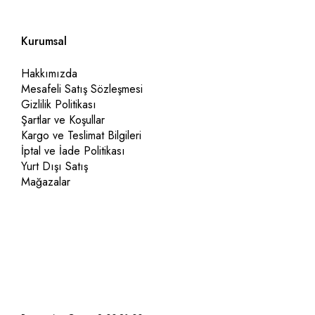
Klasik Koltuk Takımı
Kurumsal
Hakkımızda
Mesafeli Satış Sözleşmesi
Gizlilik Politikası
Şartlar ve Koşullar
Kargo ve Teslimat Bilgileri
İptal ve İade Politikası
Yurt Dışı Satış
Mağazalar
Nasıl Yardımcı Olabiliriz?
+90 507 563 54 84
+90 312 348 33 55