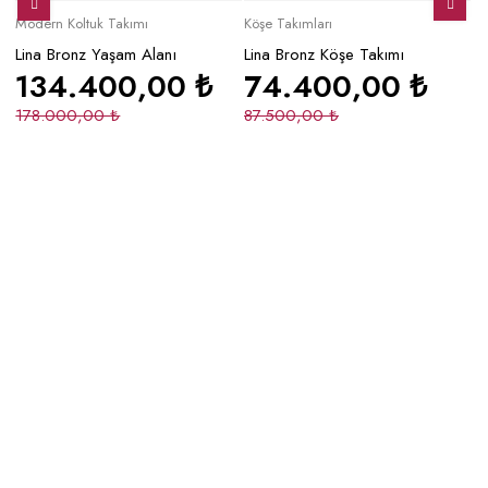
Modern Koltuk Takımı
Köşe Takımları
Mo
Lina Bronz Yaşam Alanı
Lina Bronz Köşe Takımı
Ma
134.400,00
₺
74.400,00
₺
178.000,00
₺
87.500,00
₺
2
Düğün Paketleri
M Düğün Paketleri
S Düğün Paketleri
Koltuk Takımları
Modern Koltuk Takımı
Luxury Koltuk Takımı