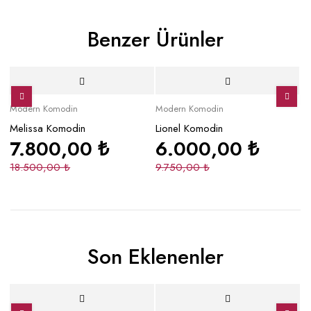
Benzer Ürünler
İndirimli
İndirimli
İ
Modern Komodin
Modern Komodin
Mo
Melissa Komodin
Lionel Komodin
Ol
7.800,00
₺
6.000,00
₺
18.500,00
₺
9.750,00
₺
3
Son Eklenenler
Yeni
İndirimli
Yeni
Yeni
İndirimli
Y