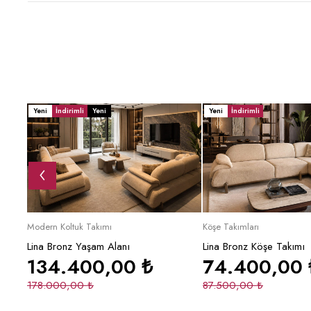
Yeni
İndirimli
Yeni
Yeni
İndirimli
Sepete Ekle
Sepete Ek
Modern Koltuk Takımı
Köşe Takımları
Lina Bronz Yaşam Alanı
Lina Bronz Köşe Takımı
134.400,00
₺
74.400,00
178.000,00
₺
87.500,00
₺