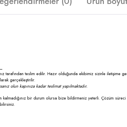
eğerlendirmeler (0)
Ürün Boyut
_
z tarafından teslim edilir. Hazır olduğunda ekibimiz sizinle iletişime g
rak gerçekleştirilir.
anız olun kapınıza kadar teslimat yapılmaktadır.
kalmadığınız bir durum olursa bize bildirmeniz yeterli. Çözüm süreci 
lirsiniz.