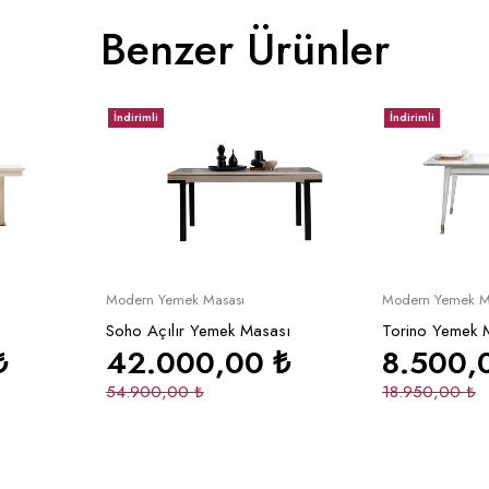
Benzer Ürünler
İndirimli
İndirimli
le
Sepete Ekle
Se
Modern Yemek Masası
Modern Yemek M
Soho Açılır Yemek Masası
Torino Yemek M
₺
42.000,00
₺
8.500,
54.900,00
₺
18.950,00
₺