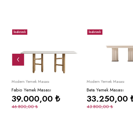
İndirimli
İndirimli
Sepete Ekle
Sepete Ek
Modern Yemek Masası
Modern Yemek Masası
Fabio Yemek Masası
Beta Yemek Masası
39.000,00
₺
33.250,00
46.800,00
₺
43.800,00
₺