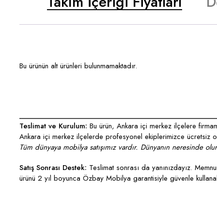
Takım İçeriği Fiyatları
D
Bu ürünün alt ürünleri bulunmamaktadır.
___________________________________________________
Teslimat ve Kurulum:
Bu ürün, Ankara içi merkez ilçelere firmamı
Ankara içi merkez ilçelerde profesyonel ekiplerimizce ücretsiz ola
Tüm dünyaya mobilya satışımız vardır. Dünyanın neresinde olurs
Satış Sonrası Destek:
Teslimat sonrası da yanınızdayız. Memnun 
ürünü 2 yıl boyunca Özbay Mobilya garantisiyle güvenle kullanabi