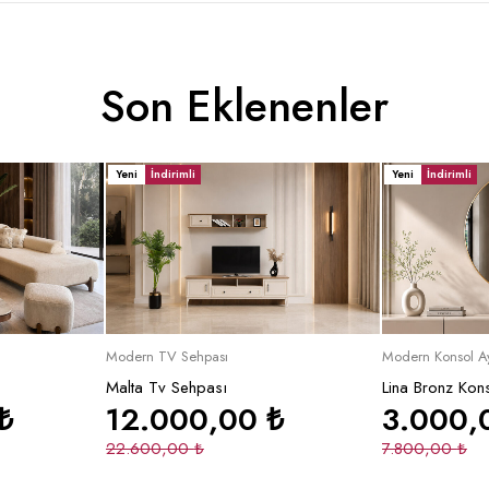
Son Eklenenler
Yeni
İndirimli
Yeni
İndirimli
le
Sepete Ekle
Se
Modern TV Sehpası
Modern Konsol A
Malta Tv Sehpası
Lina Bronz Kon
₺
12.000,00
₺
3.000
22.600,00
₺
7.800,00
₺