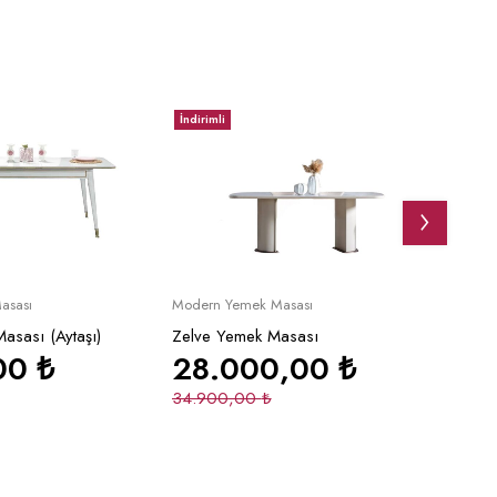
İndirimli
İndirim
pete Ekle
Sepete Ekle
asası
Modern Yemek Masası
Modern
asası (Aytaşı)
Zelve Yemek Masası
Regnu
00
₺
28.000,00
₺
37
34.900,00
₺
43.6