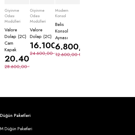
Giyinme
Giyinme
Modern
Odası
Odası
Konsol
Modülleri
Modülleri
Belis
Valore
Valore
Konsol
Dolap (2C)
Dolap (2C)
Aynası
16.100,00
₺
Cam
6.800,00
₺
Kapak
24.600,00
₺
12.600,00
₺
20.400,00
₺
28.600,00
₺
Düğün Paketleri
M Düğün Paketleri