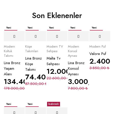
Son Eklenenler
Yeni
Yeni
Yeni
Yeni
Yeni
İndirimli
İndirimli
İndirimli
İndirimli
İndirimli
Yeni
Modern
Köşe
Modern TV
Modern
Modern Puf
Koltuk
Takımları
Sehpası
Konsol
Valore Puf
Takımı
Aynası
Lina Bronz
Malta Tv
2.400
Lina Bronz
Lina Bronz
Köşe
Sehpası
3.850,00
₺
Yaşam
Konsol
12.000,00
₺
Takımı
Alanı
Aynası
74.400,00
₺
22.600,00
₺
134.400,00
₺
3.000,00
₺
87.500,00
₺
178.000,00
₺
7.800,00
₺
Yeni
Yeni
İndirimli
İndirimli
İndirimli