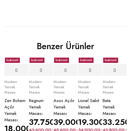
Benzer Ürünler
İndirimli
İndirimli
İndirimli
İndirimli
İndirimli
Modern
Modern
Modern
Modern
Modern
Yemek
Yemek
Yemek
Yemek
Yemek
Masası
Masası
Masası
Masası
Masası
Zen Bohem
Regnum
Asos Açılır
Lionel Sabit
Beta
Açılır
Yemek
Yemek
Yemek
Yemek
Yemek
Masası
Masası
Masası
Masası
37.750,00
39.000,00
₺
19.300,00
₺
33.25
₺
Masası
18.000,00
₺
43.600,00
₺
45.600,00
₺
34.900,00
₺
43.800,00
₺