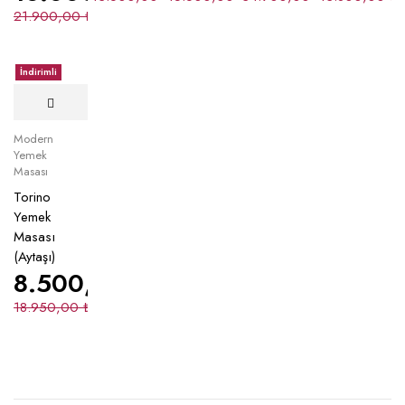
21.900,00
₺
İndirimli
Modern
Yemek
Masası
Torino
Yemek
Masası
(Aytaşı)
8.500,00
₺
18.950,00
₺