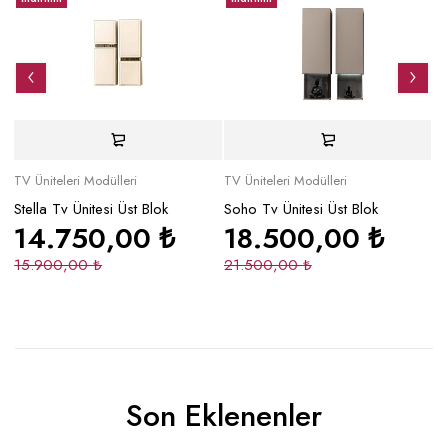
TV Üniteleri Modülleri
TV Üniteleri Modülleri
TV
Stella Tv Ünitesi Üst Blok
Soho Tv Ünitesi Üst Blok
Pa
14.750,00
₺
18.500,00
₺
15.900,00
₺
21.500,00
₺
8
Son Eklenenler