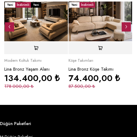
Yeni
İndirimli
Yeni
Yeni
İndirimli
Y
Modern Koltuk Takımı
Köşe Takımları
Mo
Lina Bronz Yaşam Alanı
Lina Bronz Köşe Takımı
Ma
134.400,00
₺
74.400,00
₺
178.000,00
₺
87.500,00
₺
2
Düğün Paketleri
M Düğün Paketleri