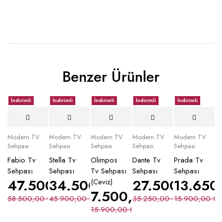
Benzer Ürünler
İndirimli
İndirimli
İndirimli
İndirimli
İndirimli
Modern TV
Modern TV
Modern TV
Modern TV
Modern TV
Sehpası
Sehpası
Sehpası
Sehpası
Sehpası
Fabio Tv
Stella Tv
Olimpos
Dante Tv
Prada Tv
Sehpası
Sehpası
Tv Sehpası
Sehpası
Sehpası
47.500,00
34.500,00
₺
₺
27.500,00
13.650
₺
(Ceviz)
7.500,00
₺
58.500,00
₺
45.900,00
₺
35.250,00
₺
15.900,00
₺
15.900,00
₺