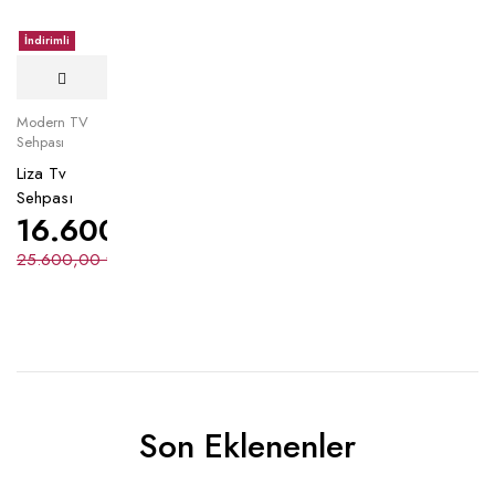
İndirimli
Modern TV
Sehpası
Liza Tv
Sehpası
16.600,00
₺
25.600,00
₺
Son Eklenenler