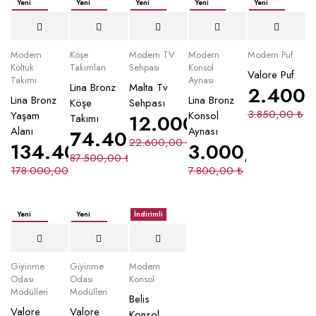
Yeni
Yeni
Yeni
Yeni
Yeni
İndirimli
İndirimli
İndirimli
İndirimli
İndirimli
Yeni
Modern
Köşe
Modern TV
Modern
Modern Puf
Koltuk
Takımları
Sehpası
Konsol
Valore Puf
Takımı
Aynası
Lina Bronz
Malta Tv
2.400
Lina Bronz
Lina Bronz
Köşe
Sehpası
3.850,00
₺
Yaşam
Konsol
12.000,00
₺
Takımı
Alanı
Aynası
74.400,00
₺
22.600,00
₺
134.400,00
₺
3.000,00
₺
87.500,00
₺
178.000,00
₺
7.800,00
₺
Yeni
Yeni
İndirimli
İndirimli
İndirimli
Giyinme
Giyinme
Modern
Odası
Odası
Konsol
Modülleri
Modülleri
Belis
Valore
Valore
Konsol