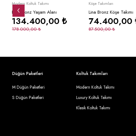
Yeni
İndirimli
Yeni
Yeni
İndirimli
Sepete Ekle
Sepete Ek
Modern Koltuk Takımı
Köşe Takımları
Lina Bronz Yaşam Alanı
Lina Bronz Köşe Takımı
134.400,00
₺
74.400,00
178.000,00
₺
87.500,00
₺
Düğün Paketleri
Koltuk Takımları
M Düğün Paketleri
Modern Koltuk Takımı
S Düğün Paketleri
Luxury Koltuk Takımı
Klasik Koltuk Takımı