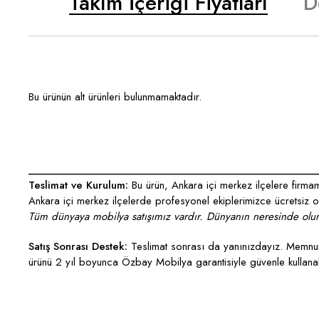
Takım İçeriği Fiyatları
D
Bu ürünün alt ürünleri bulunmamaktadır.
___________________________________________________
Teslimat ve Kurulum:
Bu ürün, Ankara içi merkez ilçelere firmamı
Ankara içi merkez ilçelerde profesyonel ekiplerimizce ücretsiz ola
Tüm dünyaya mobilya satışımız vardır. Dünyanın neresinde olurs
Satış Sonrası Destek:
Teslimat sonrası da yanınızdayız. Memnun 
ürünü 2 yıl boyunca Özbay Mobilya garantisiyle güvenle kullanabi