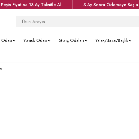
Peşin Fiyatına 18 Ay Taksitle Al
3 Ay Sonra Ödemeye Başla
k Odası
Yemek Odası
Genç Odaları
Yatak/Baza/Başlık
sı