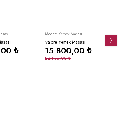
İndirimli
İndirim
pete Ekle
Sepete Ekle
asası
Modern Yemek Masası
Modern
asası
Valore Yemek Masası
Casab
,00
₺
15.800,00
₺
48
22.650,00
₺
51.9