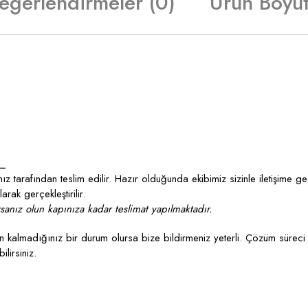
eğerlendirmeler (0)
Ürün Boyut
_
z tarafından teslim edilir. Hazır olduğunda ekibimiz sizinle iletişime g
rak gerçekleştirilir.
anız olun kapınıza kadar teslimat yapılmaktadır.
kalmadığınız bir durum olursa bize bildirmeniz yeterli. Çözüm süreci 
lirsiniz.