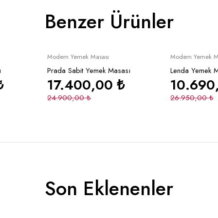
Benzer Ürünler
İndirimli
İndirimli
le
Sepete Ekle
Se
Modern Yemek Masası
Modern Yemek M
ı
Prada Sabit Yemek Masası
Lenda Yemek M
₺
17.400,00
₺
10.690
24.900,00
₺
26.950,00
₺
Son Eklenenler