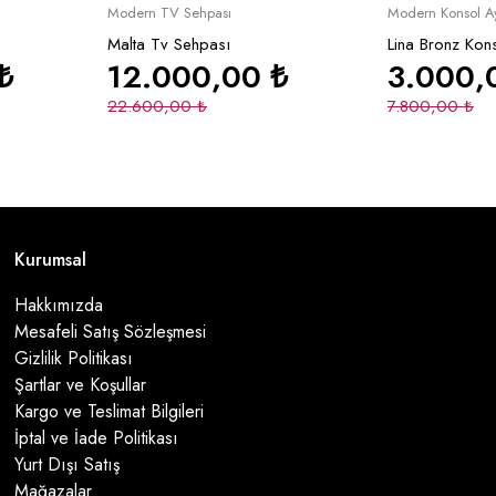
Yeni
İndirimli
Yeni
İndirimli
le
Sepete Ekle
Se
Modern TV Sehpası
Modern Konsol A
Malta Tv Sehpası
Lina Bronz Kon
₺
12.000,00
₺
3.000
22.600,00
₺
7.800,00
₺
Kurumsal
Hakkımızda
Mesafeli Satış Sözleşmesi
Gizlilik Politikası
Şartlar ve Koşullar
Kargo ve Teslimat Bilgileri
İptal ve İade Politikası
Yurt Dışı Satış
Mağazalar