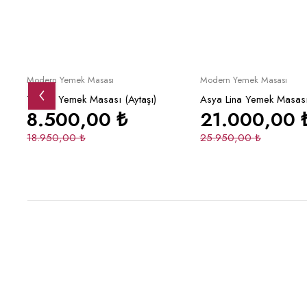
İndirimli
İndirimli
Sepete Ekle
Sepete Ek
Modern Yemek Masası
Modern Yemek Masası
Torino Yemek Masası (Aytaşı)
Asya Lina Yemek Masas
8.500,00
₺
21.000,00
18.950,00
₺
25.950,00
₺