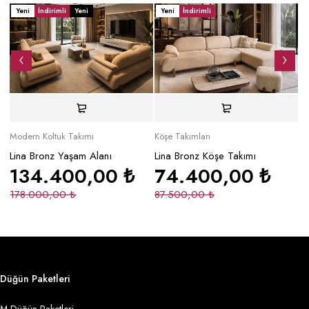
Yeni
İndirimli
Yeni
Yeni
İndirimli
Y
Modern Koltuk Takımı
Köşe Takımları
Mo
Lina Bronz Yaşam Alanı
Lina Bronz Köşe Takımı
Ma
134.400,00
₺
74.400,00
₺
178.000,00
₺
87.500,00
₺
2
Düğün Paketleri
M Düğün Paketleri