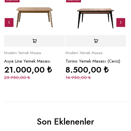
Modern Yemek Masası
Modern Yemek Masası
Mo
Asya Lina Yemek Masası
Torino Yemek Masası (Ceviz)
Ze
21.000,00
₺
8.500,00
₺
M
25.950,00
₺
16.950,00
₺
2
Son Eklenenler