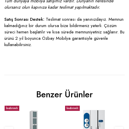
Tüm dünyaya mobilya satışımız vardır. Dünyanın neresinde
olursanız olun kapınıza kadar teslimat yapılmaktadır.
Satış Sonrası Destek:
Teslimat sonrası da yanınızdayız. Memnun
kalmadığınız bir durum olursa bize bildirmeniz yeterli. Çözüm
süreci hemen başlatılır ve kısa sürede memnuniyetiniz sağlanır. Bu
ürünü 2 yıl boyunca Özbay Mobilya garantisiyle güvenle
kullanabilirsiniz.
Benzer Ürünler
İndirimli
İndirimli
İ