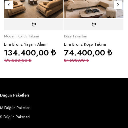
Modern Koltuk Takımı
Köşe Takımları
Mo
Lina Bronz Yaşam Alanı
Lina Bronz Köşe Takımı
Ma
134.400,00
₺
74.400,00
₺
178.000,00
₺
87.500,00
₺
2
Düğün Paketleri
M Düğün Paketleri
S Düğün Paketleri