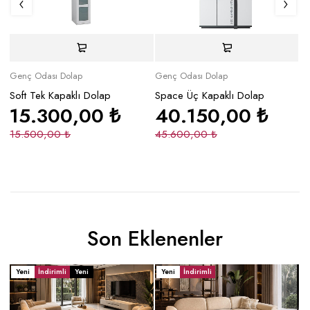
Genç Odası Dolap
Genç Odası Dolap
Ge
Soft Tek Kapaklı Dolap
Space Üç Kapaklı Dolap
La
15.300,00
₺
40.150,00
₺
15.500,00
₺
45.600,00
₺
3
Son Eklenenler
Yeni
İndirimli
Yeni
Yeni
İndirimli
Y