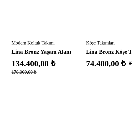
Yeni
İndirimli
Yeni
Yeni
İndirimli
Modern Koltuk Takımı
Köşe Takımları
Lina Bronz Yaşam Alanı
Lina Bronz Köşe T
134.400,00
₺
74.400,00
₺
8
178.000,00
₺