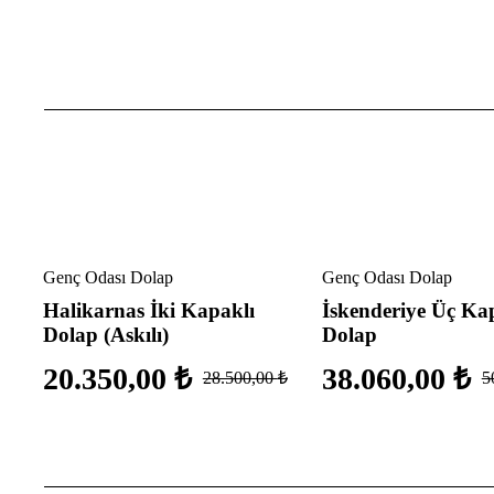
İndirimli
İndirimli
Genç Odası Dolap
Genç Odası Dolap
Halikarnas İki Kapaklı
İskenderiye Üç Ka
Dolap (Askılı)
Dolap
₺
20.350,00
₺
38.060,00
₺
28.500,00
₺
5