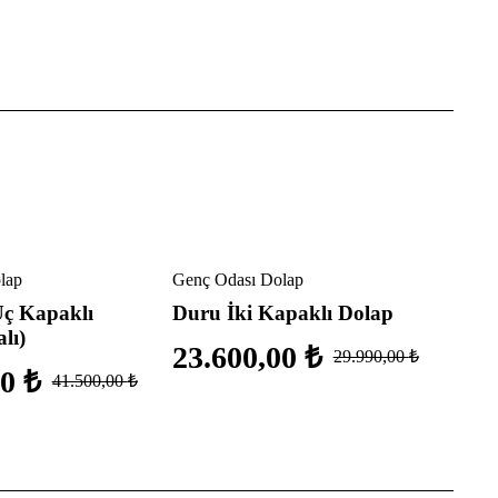
İndirimli
İndiriml
lap
Genç Odası Dolap
Genç 
ç Kapaklı
Duru İki Kapaklı Dolap
Soft
lı)
23.600,00
₺
29.
29.990,00
₺
00
₺
41.500,00
₺