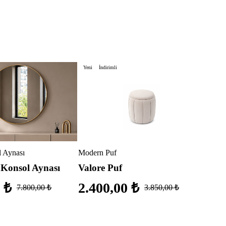
Yeni
İndirimli
Yeni
Giyin
Valo
Kap
20.
 Aynası
Modern Puf
 Konsol Aynası
Valore Puf
0
₺
2.400,00
₺
7.800,00
₺
3.850,00
₺