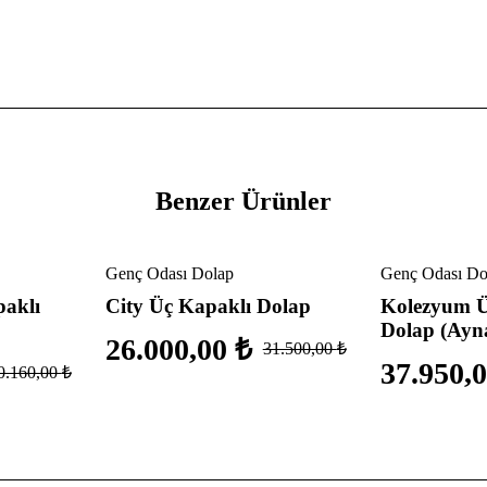
Benzer Ürünler
İndirimli
İndirimli
Genç Odası Dolap
Genç Odası Do
paklı
City Üç Kapaklı Dolap
Kolezyum Ü
Dolap (Ayna
26.000,00
₺
31.500,00
₺
37.950,
0.160,00
₺