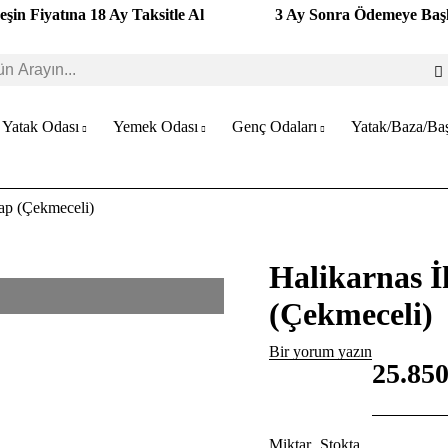
eşin Fiyatına 18 Ay Taksitle Al
3 Ay Sonra Ödemeye Baş
Yatak Odası
Yemek Odası
Genç Odaları
Yatak/Baza/Baş
lap (Çekmeceli)
Halikarnas İ
(Çekmeceli)
Bir yorum yazın
25.85
Miktar
Stokta