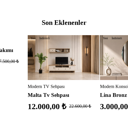
Son Eklenenler
Yeni
İndirimli
Yeni
İndirimli
akımı
7.500,00
₺
Modern TV Sehpası
Modern Konsol
Malta Tv Sehpası
Lina Bronz
12.000,00
₺
3.000,0
22.600,00
₺