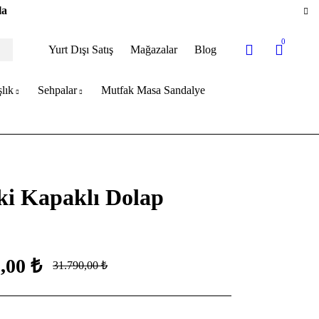
la
0
Yurt Dışı Satış
Mağazalar
Blog
lık
Sehpalar
Mutfak Masa Sandalye
ki Kapaklı Dolap
0,00
₺
31.790,00
₺