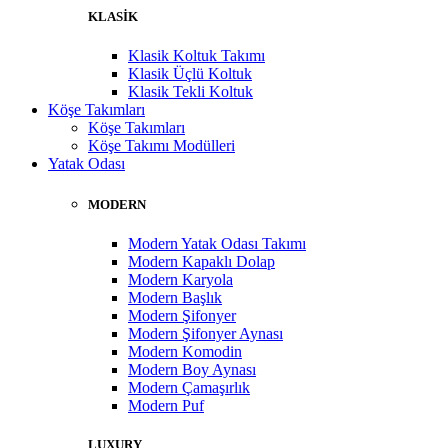
KLASİK
Klasik Koltuk Takımı
Klasik Üçlü Koltuk
Klasik Tekli Koltuk
Köşe Takımları
Köşe Takımları
Köşe Takımı Modülleri
Yatak Odası
MODERN
Modern Yatak Odası Takımı
Modern Kapaklı Dolap
Modern Karyola
Modern Başlık
Modern Şifonyer
Modern Şifonyer Aynası
Modern Komodin
Modern Boy Aynası
Modern Çamaşırlık
Modern Puf
LUXURY