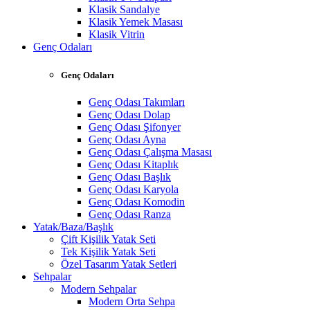
Klasik Sandalye
Klasik Yemek Masası
Klasik Vitrin
Genç Odaları
Genç Odaları
Genç Odası Takımları
Genç Odası Dolap
Genç Odası Şifonyer
Genç Odası Ayna
Genç Odası Çalışma Masası
Genç Odası Kitaplık
Genç Odası Başlık
Genç Odası Karyola
Genç Odası Komodin
Genç Odası Ranza
Yatak/Baza/Başlık
Çift Kişilik Yatak Seti
Tek Kişilik Yatak Seti
Özel Tasarım Yatak Setleri
Sehpalar
Modern Sehpalar
Modern Orta Sehpa