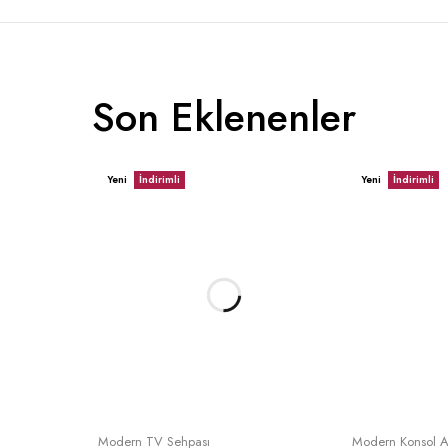
Son Eklenenler
Yeni
İndirimli
Yeni
İndirimli
le
Sepete Ekle
S
Modern TV Sehpası
Modern Konsol A