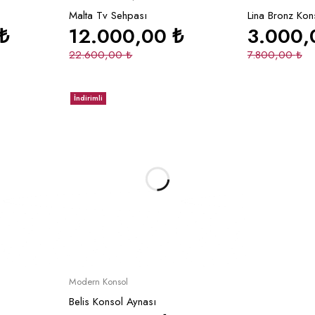
Malta Tv Sehpası
Lina Bronz Kon
₺
12.000,00
₺
3.000
22.600,00
₺
7.800,00
₺
İndirimli
le
Sepete Ekle
Modern Konsol
Belis Konsol Aynası