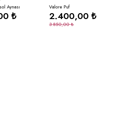
sol Aynası
Valore Puf
,00
₺
2.400,00
₺
3.850,00
₺