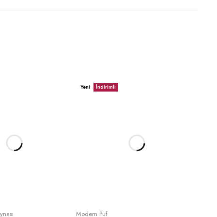
Yeni
İndirimli
epete Ekle
Sepete Ekle
ynası
Modern Puf