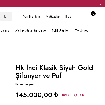
0
Yurt Dışı Satış
Mağazalar
Blog
hpalar
Mutfak Masa Sandalye
Tekil Ürünler
TV Ünitesi
Hk İnci Klasik Siyah Gold
Şifonyer ve Puf
Bir yorum yazın
145.000,00
₺
185.000,00
₺