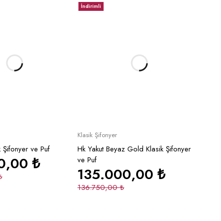
İndirimli
epete Ekle
Sepete Ekle
Klasik Şifonyer
k Şifonyer ve Puf
Hk Yakut Beyaz Gold Klasik Şifonyer
00,00
₺
ve Puf
135.000,00
₺
₺
136.750,00
₺