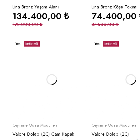
Lina Bronz Yaşam Alanı
Lina Bronz Köşe Takımı
134.400,00
₺
74.400,00
178.000,00
₺
87.500,00
₺
Yeni
İndirimli
Yeni
İndirimli
Sepete Ekle
Sepete Ek
Giyinme Odası Modülleri
Giyinme Odası Modülleri
Valore Dolap (2C) Cam Kapak
Valore Dolap (2C)