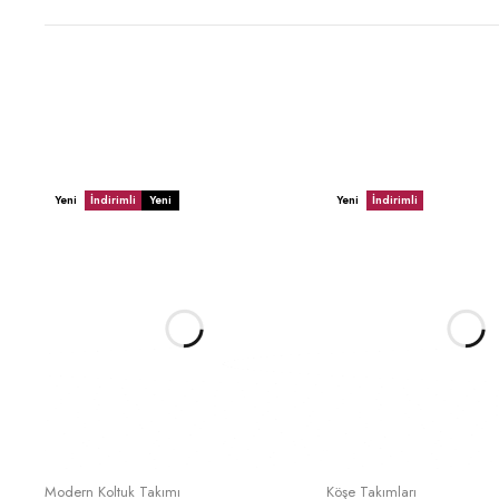
Yeni
İndirimli
Yeni
Yeni
İndirimli
Sepete Ekle
Sepete Ek
Modern Koltuk Takımı
Köşe Takımları