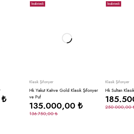
İndirimli
İndirimli
le
Sepete Ekle
S
Klasik Şifonyer
Klasik Şifonyer
r
Hk Yakut Kahve Gold Klasik Şifonyer
Hk Sultan Klasi
0
₺
185.5
ve Puf
135.000,00
₺
250.000,00
136.750,00
₺