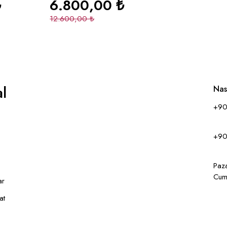
₺
6.800,00
₺
12.600,00
₺
l
Nas
+90
+90
Paz
Cum
ar
at