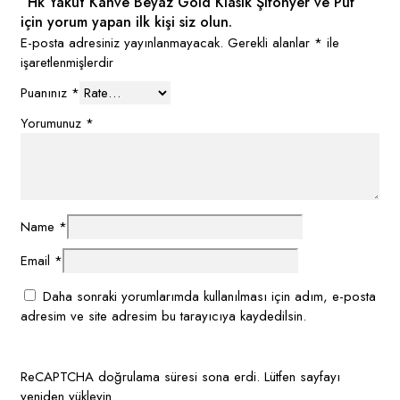
“Hk Yakut Kahve Beyaz Gold Klasik Şifonyer ve Puf”
için yorum yapan ilk kişi siz olun.
E-posta adresiniz yayınlanmayacak.
Gerekli alanlar
*
ile
işaretlenmişlerdir
Puanınız
*
Yorumunuz
*
Name
*
Email
*
Daha sonraki yorumlarımda kullanılması için adım, e-posta
adresim ve site adresim bu tarayıcıya kaydedilsin.
ReCAPTCHA doğrulama süresi sona erdi. Lütfen sayfayı
yeniden yükleyin.