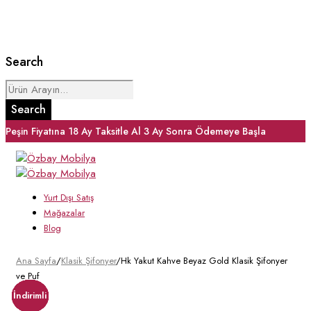
Search
Peşin Fiyatına 18 Ay Taksitle Al
3 Ay Sonra Ödemeye Başla
Yurt Dışı Satış
Mağazalar
Blog
Ana Sayfa
/
Klasik Şifonyer
/
Hk Yakut Kahve Beyaz Gold Klasik Şifonyer
ve Puf
İndirimli
İndirimli
İndirimli
İndirimli
İndirimli
İndirimli
İndirimli
İndirimli
İndirimli
İndirimli
İndirimli
İndirimli
İndirimli
İndirimli