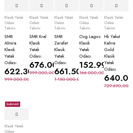
Klasik Yatak
Klasik Yatak
Klasik Yatak
Klasik Yatak
Klasik Yatak
Odası
Odası
Odası
Odası
Odası
Takımı
Takımı
Takımı
Takımı
Takımı
SMR
SMR Kral
SMR
Ozg Lagos
Hk Yakut
Almira
Klasik
Zerafet
Klasik
Kahve
Klasik
Yatak
Klasik
Yatak
Gold
Yatak
Odası
Yatak
Odası
Klasik
676.000,00
₺
152.990,00
₺
Odası
Odası
Yatak
622.300,00
₺
661.500,00
₺
Odası
999.000,00
₺
166.000,00
₺
640.0
999.000,00
₺
1.150.000,00
₺
729.690,00
₺
İndirimli
Klasik Yatak
Odası