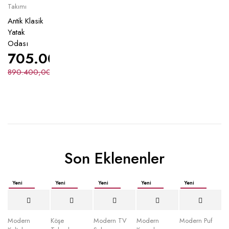
Takımı
Antik Klasik
Yatak
Odası
705.000,00
₺
890.400,00
₺
Son Eklenenler
Yeni
Yeni
Yeni
Yeni
Yeni
İndirimli
İndirimli
İndirimli
İndirimli
İndirimli
Yeni
Modern
Köşe
Modern TV
Modern
Modern Puf