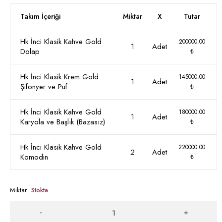
Takım İçeriği
Miktar
X
Tutar
Hk İnci Klasik Kahve Gold
200000.00
1
Adet
Dolap
₺
Hk İnci Klasik Krem Gold
145000.00
1
Adet
Şifonyer ve Puf
₺
Hk İnci Klasik Kahve Gold
180000.00
1
Adet
Karyola ve Başlık (Bazasız)
₺
Hk İnci Klasik Kahve Gold
220000.00
2
Adet
Komodin
₺
Miktar
Stokta