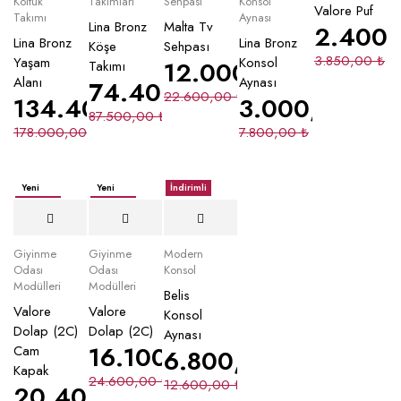
Koltuk
Takımları
Sehpası
Konsol
Valore Puf
Takımı
Aynası
Lina Bronz
Malta Tv
2.400
Lina Bronz
Lina Bronz
Köşe
Sehpası
3.850,00
₺
Yaşam
Konsol
12.000,00
₺
Takımı
Alanı
Aynası
74.400,00
₺
22.600,00
₺
134.400,00
₺
3.000,00
₺
87.500,00
₺
178.000,00
₺
7.800,00
₺
Yeni
Yeni
İndirimli
İndirimli
İndirimli
Giyinme
Giyinme
Modern
Odası
Odası
Konsol
Modülleri
Modülleri
Belis
Valore
Valore
Konsol
Dolap (2C)
Dolap (2C)
Aynası
16.100,00
₺
Cam
6.800,00
₺
Kapak
24.600,00
₺
12.600,00
₺
20.400,00
₺