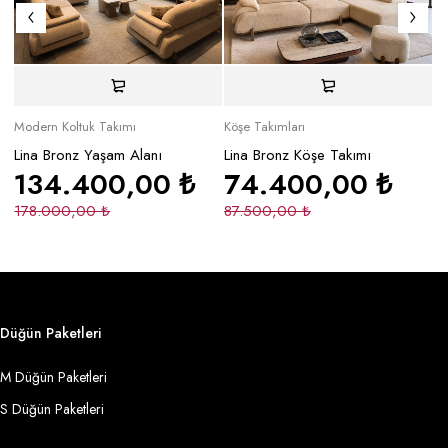
Modern Koltuk Takımı
Köşe Takımları
Mo
Lina Bronz Yaşam Alanı
Lina Bronz Köşe Takımı
Ma
134.400,00
₺
74.400,00
₺
178.000,00
₺
87.500,00
₺
2
Düğün Paketleri
M Düğün Paketleri
S Düğün Paketleri