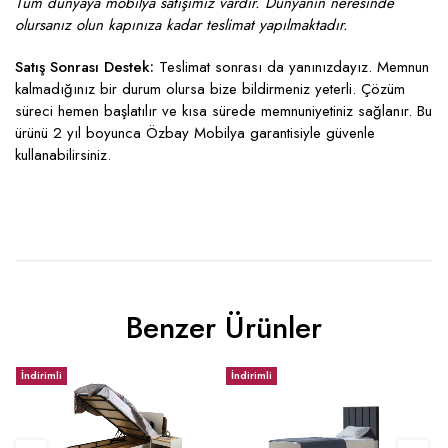
Tüm dünyaya mobilya satışımız vardır. Dünyanın neresinde
olursanız olun kapınıza kadar teslimat yapılmaktadır.
Satış Sonrası Destek:
Teslimat sonrası da yanınızdayız. Memnun
kalmadığınız bir durum olursa bize bildirmeniz yeterli. Çözüm
süreci hemen başlatılır ve kısa sürede memnuniyetiniz sağlanır. Bu
ürünü 2 yıl boyunca Özbay Mobilya garantisiyle güvenle
kullanabilirsiniz.
Benzer Ürünler
İndirimli
İndirimli
İ