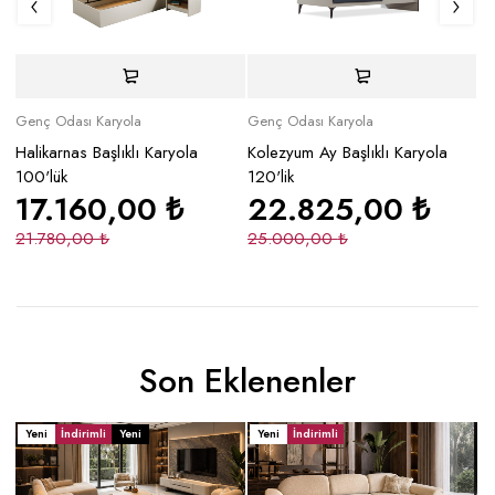
Genç Odası Karyola
Genç Odası Karyola
Ge
Halikarnas Başlıklı Karyola
Kolezyum Ay Başlıklı Karyola
Gi
100'lük
120'lik
17.160,00
₺
22.825,00
₺
1
21.780,00
₺
25.000,00
₺
Son Eklenenler
Yeni
İndirimli
Yeni
Yeni
İndirimli
Y