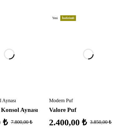
Yeni
İndirimli
 Aynası
Modern Puf
 Konsol Aynası
Valore Puf
0
₺
2.400,00
₺
7.800,00
₺
3.850,00
₺