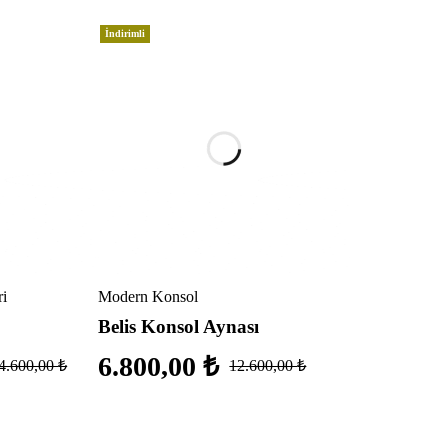
İndirimli
ri
Modern Konsol
Belis Konsol Aynası
6.800,00
₺
4.600,00
₺
12.600,00
₺