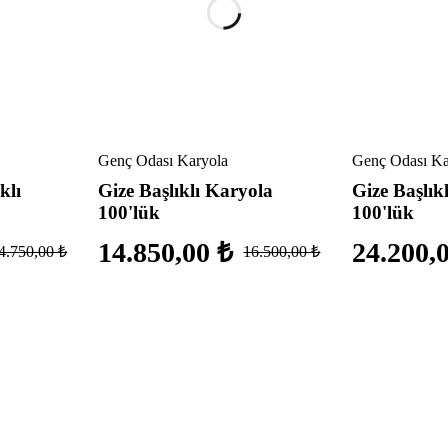
Genç Odası Karyola
Genç Odası Ka
klı
Gize Başlıklı Karyola
Gize Başlık
100'lük
100'lük
14.850,00
₺
24.200,
4.750,00
₺
16.500,00
₺