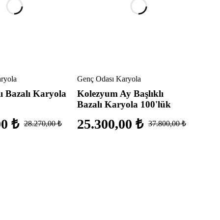
ryola
Genç Odası Karyola
lı Bazalı Karyola
Kolezyum Ay Başlıklı
Bazalı Karyola 100'lük
00
₺
25.300,00
₺
28.270,00
₺
37.800,00
₺