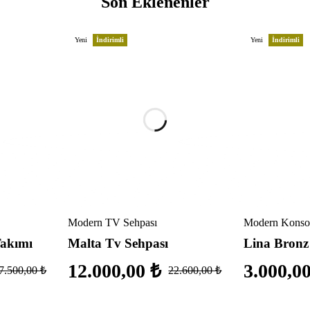
Son Eklenenler
Yeni
İndirimli
Yeni
İndirimli
Modern TV Sehpası
Modern Konsol
Takımı
Malta Tv Sehpası
Lina Bronz
12.000,00
₺
3.000,0
7.500,00
₺
22.600,00
₺