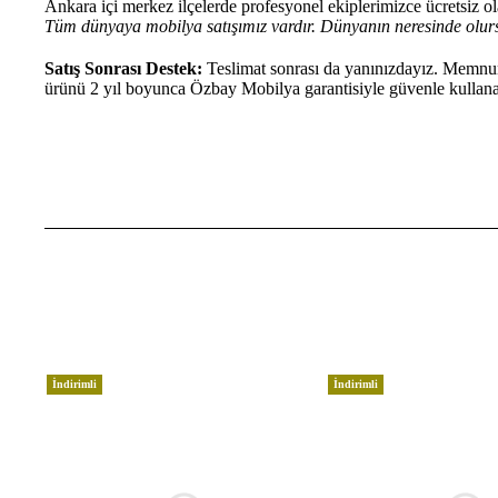
Ankara içi merkez ilçelerde profesyonel ekiplerimizce ücretsiz ola
Tüm dünyaya mobilya satışımız vardır. Dünyanın neresinde olurs
Satış Sonrası Destek:
Teslimat sonrası da yanınızdayız. Memnun 
ürünü 2 yıl boyunca Özbay Mobilya garantisiyle güvenle kullanab
İndirimli
İndirimli