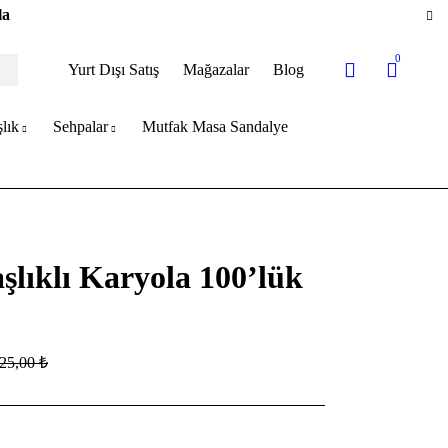
la
0
Yurt Dışı Satış
Mağazalar
Blog
lık
Sehpalar
Mutfak Masa Sandalye
lıklı Karyola 100’lük
225,00
₺