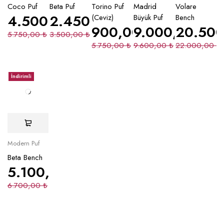
Coco Puf
Beta Puf
Torino Puf
Madrid
Volare
4.500,00
2.450,00
₺
₺
(Ceviz)
Büyük Puf
Bench
900,00
9.000,00
₺
20.50
₺
5.750,00
₺
3.500,00
₺
5.750,00
₺
9.600,00
₺
22.000,00
₺
İndirimli
Modern Puf
Beta Bench
5.100,00
₺
6.700,00
₺