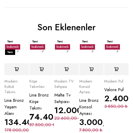
Son Eklenenler
Yeni
Yeni
Yeni
Yeni
Yeni
İndirimli
İndirimli
İndirimli
İndirimli
İndirimli
Yeni
Modern
Köşe
Modern TV
Modern
Modern Puf
Koltuk
Takımları
Sehpası
Konsol
Valore Puf
Takımı
Aynası
Lina Bronz
Malta Tv
2.400
Lina Bronz
Lina Bronz
Köşe
Sehpası
3.850,00
₺
Yaşam
Konsol
12.000,00
₺
Takımı
Alanı
Aynası
74.400,00
₺
22.600,00
₺
134.400,00
₺
3.000,00
₺
87.500,00
₺
178.000,00
₺
7.800,00
₺