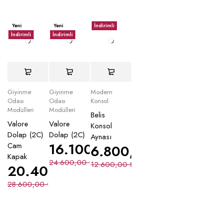
Yeni
Yeni
İndirimli
İndirimli
İndirimli
Giyinme
Giyinme
Modern
Odası
Odası
Konsol
Modülleri
Modülleri
Belis
Valore
Valore
Konsol
Dolap (2C)
Dolap (2C)
Aynası
16.100,00
₺
Cam
6.800,00
₺
Kapak
24.600,00
₺
12.600,00
₺
20.400,00
₺
28.600,00
₺