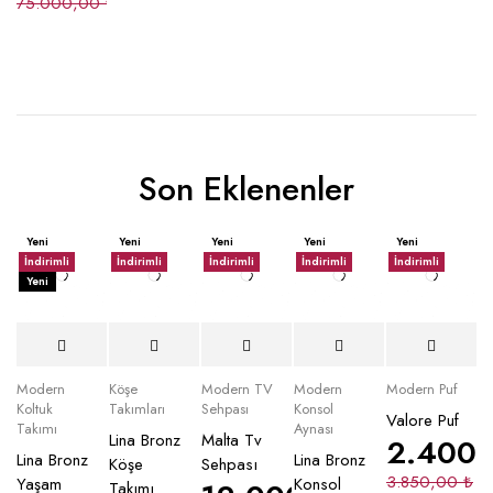
75.000,00
₺
Son Eklenenler
Yeni
Yeni
Yeni
Yeni
Yeni
İndirimli
İndirimli
İndirimli
İndirimli
İndirimli
Yeni
Modern
Köşe
Modern TV
Modern
Modern Puf
Koltuk
Takımları
Sehpası
Konsol
Valore Puf
Takımı
Aynası
Lina Bronz
Malta Tv
2.400
Lina Bronz
Lina Bronz
Köşe
Sehpası
3.850,00
₺
Yaşam
Konsol
Takımı