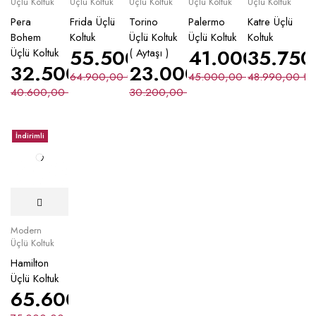
Üçlü Koltuk
Üçlü Koltuk
Üçlü Koltuk
Üçlü Koltuk
Üçlü Koltuk
Pera
Frida Üçlü
Torino
Palermo
Katre Üçlü
Bohem
Koltuk
Üçlü Koltuk
Üçlü Koltuk
Koltuk
55.500,00
₺
41.000,00
35.75
₺
Üçlü Koltuk
( Aytaşı )
32.500,00
₺
23.000,00
₺
64.900,00
₺
45.000,00
₺
48.990,00
₺
40.600,00
₺
30.200,00
₺
İndirimli
Modern
Üçlü Koltuk
Hamilton
Üçlü Koltuk
65.600,00
₺