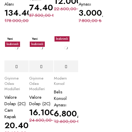
12.000,00
₺
Alanı
Aynası
74.400,00
₺
22.600,00
₺
134.400,00
₺
3.000,00
₺
87.500,00
₺
178.000,00
₺
7.800,00
₺
Yeni
Yeni
İndirimli
İndirimli
İndirimli
Giyinme
Giyinme
Modern
Odası
Odası
Konsol
Modülleri
Modülleri
Belis
Valore
Valore
Konsol
Dolap (2C)
Dolap (2C)
Aynası
16.100,00
₺
Cam
6.800,00
₺
Kapak
24.600,00
₺
12.600,00
₺
20.400,00
₺