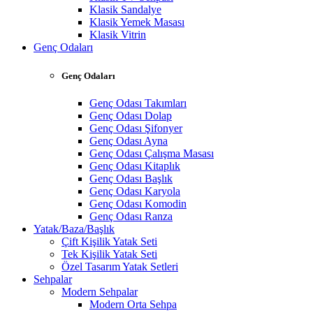
Klasik Sandalye
Klasik Yemek Masası
Klasik Vitrin
Genç Odaları
Genç Odaları
Genç Odası Takımları
Genç Odası Dolap
Genç Odası Şifonyer
Genç Odası Ayna
Genç Odası Çalışma Masası
Genç Odası Kitaplık
Genç Odası Başlık
Genç Odası Karyola
Genç Odası Komodin
Genç Odası Ranza
Yatak/Baza/Başlık
Çift Kişilik Yatak Seti
Tek Kişilik Yatak Seti
Özel Tasarım Yatak Setleri
Sehpalar
Modern Sehpalar
Modern Orta Sehpa