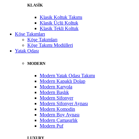
KLASİK
Klasik Koltuk Takımı
Klasik Üçlü Koltuk
Klasik Tekli Koltuk
Köşe Takımları
Köşe Takımları
Köşe Takımı Modülleri
Yatak Odası
MODERN
Modern Yatak Odası Takımı
Modern Kapaklı Dolap
Modern Karyola
Modern Başlık
Modern Şifonyer
Modern Şifonyer Aynası
Modern Komodin
Modern Boy Aynası
Modern Çamaşırlık
Modern Puf
LUXURY