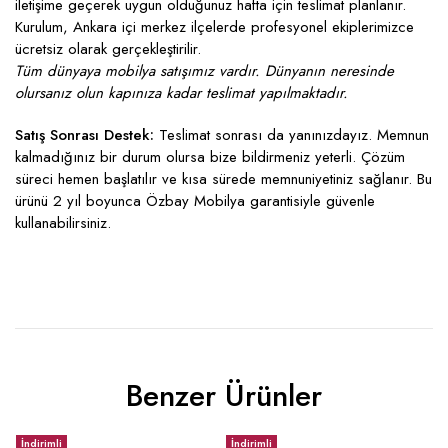
iletişime geçerek uygun olduğunuz hafta için teslimat planlanır.
Kurulum, Ankara içi merkez ilçelerde profesyonel ekiplerimizce
ücretsiz olarak gerçekleştirilir.
Tüm dünyaya mobilya satışımız vardır. Dünyanın neresinde
olursanız olun kapınıza kadar teslimat yapılmaktadır.
Satış Sonrası Destek:
Teslimat sonrası da yanınızdayız. Memnun
kalmadığınız bir durum olursa bize bildirmeniz yeterli. Çözüm
süreci hemen başlatılır ve kısa sürede memnuniyetiniz sağlanır. Bu
ürünü 2 yıl boyunca Özbay Mobilya garantisiyle güvenle
kullanabilirsiniz.
Benzer Ürünler
İndirimli
İndirimli
İ