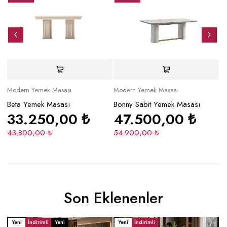
Modern Yemek Masası
Modern Yemek Masası
Mo
Beta Yemek Masası
Bonny Sabit Yemek Masası
Z
33.250,00
₺
47.500,00
₺
43.800,00
₺
54.900,00
₺
3
Son Eklenenler
Yeni
İndirimli
Yeni
Yeni
İndirimli
Y