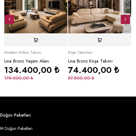
Modern Koltuk Takımı
Köşe Takımları
Mo
Lina Bronz Yaşam Alanı
Lina Bronz Köşe Takımı
Ma
134.400,00
₺
74.400,00
₺
178.000,00
₺
87.500,00
₺
2
Düğün Paketleri
M Düğün Paketleri