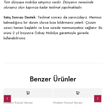
Tüm dünyaya mobilya satışımız vardır. Dünyanın neresinde
olursanız olun kapınıza kadar teslimat yapılmaktadır.
Satış Sonrası Destek:
Teslimat sonrası da yanınızdayız. Memnun
kalmadığınız bir durum olursa bize bildirmeniz yeterli. Çözüm
süreci hemen başlatılır ve kısa sürede memnuniyetiniz sağlanır. Bu
ürünü 2 yıl boyunca Özbay Mobilya garantisiyle güvenle
kullanabilirsiniz.
Benzer Ürünler
İndirimli
İndirimli
İ
Modern Konsol Aynası
Modern Konsol Aynası
Mo