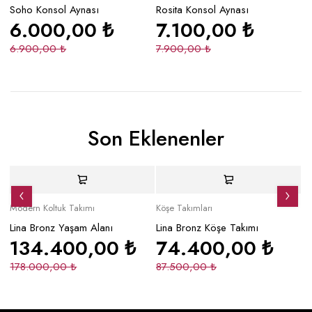
Soho Konsol Aynası
Rosita Konsol Aynası
Bo
6.000,00
₺
7.100,00
₺
6.900,00
₺
7.900,00
₺
1
Son Eklenenler
Yeni
İndirimli
Yeni
Yeni
İndirimli
Y
Modern Koltuk Takımı
Köşe Takımları
Mo
Lina Bronz Yaşam Alanı
Lina Bronz Köşe Takımı
Ma
134.400,00
₺
74.400,00
₺
178.000,00
₺
87.500,00
₺
2