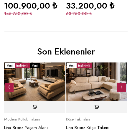
100.900,00
₺
33.200,00
₺
145.750,00
₺
63.750,00
₺
1
Son Eklenenler
Yeni
İndirimli
Yeni
Yeni
İndirimli
Y
Modern Koltuk Takımı
Köşe Takımları
Mo
Lina Bronz Yaşam Alanı
Lina Bronz Köşe Takımı
Ma