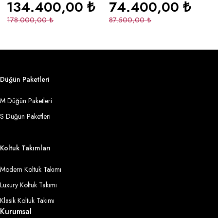
134.400,00
₺
74.400,00
₺
178.000,00
₺
87.500,00
₺
2
Düğün Paketleri
M Düğün Paketleri
S Düğün Paketleri
Koltuk Takımları
Modern Koltuk Takımı
Luxury Koltuk Takımı
Klasik Koltuk Takımı
Kurumsal