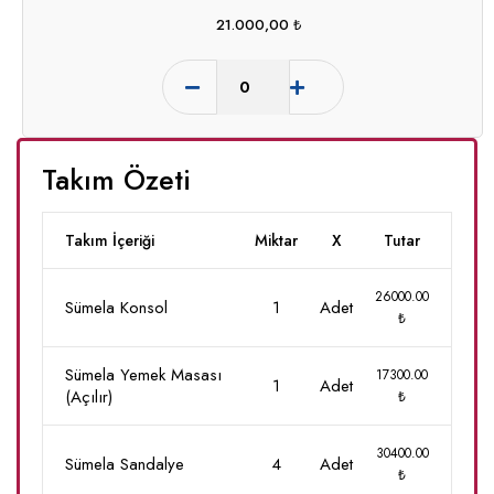
21.000,00
₺
Takım Özeti
Takım İçeriği
Miktar
X
Tutar
26000.00
Sümela Konsol
1
Adet
₺
Sümela Yemek Masası
17300.00
1
Adet
(Açılır)
₺
30400.00
Sümela Sandalye
4
Adet
₺