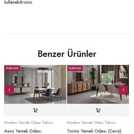
kullanabilirsiniz.
Benzer Ürünler
İndirimli
İndirimli
İ
Modern Yemek Odası Takımı
Modern Yemek Odası Takımı
Mo
Asos Yemek Odası
Torino Yemek Odası (Ceviz)
S