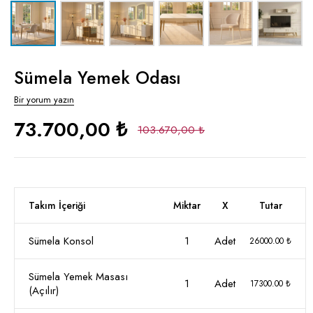
Sümela Yemek Odası
Bir yorum yazın
73.700,00 ₺
103.670,00 ₺
Takım İçeriği
Miktar
X
Tutar
Sümela Konsol
1
Adet
26000.00 ₺
Sümela Yemek Masası
1
Adet
17300.00 ₺
(Açılır)