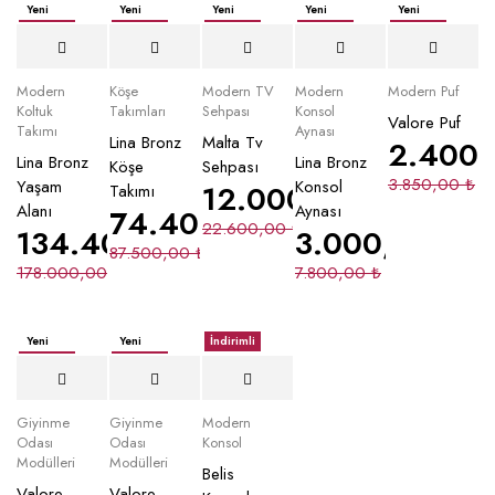
Yeni
Yeni
Yeni
Yeni
Yeni
İndirimli
İndirimli
İndirimli
İndirimli
İndirimli
Yeni
Modern
Köşe
Modern TV
Modern
Modern Puf
Koltuk
Takımları
Sehpası
Konsol
Valore Puf
Takımı
Aynası
Lina Bronz
Malta Tv
2.400
Lina Bronz
Lina Bronz
Köşe
Sehpası
3.850,00
₺
Yaşam
Konsol
12.000,00
₺
Takımı
Alanı
Aynası
74.400,00
₺
22.600,00
₺
134.400,00
₺
3.000,00
₺
87.500,00
₺
178.000,00
₺
7.800,00
₺
Yeni
Yeni
İndirimli
İndirimli
İndirimli
Giyinme
Giyinme
Modern
Odası
Odası
Konsol
Modülleri
Modülleri
Belis
Valore
Valore