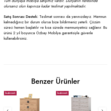
Tüm dünyaya mobilya satışımız vardır. Dünyanın neresinde
olursanız olun kapınıza kadar teslimat yapılmaktadır.
Satış Sonrası Destek:
Teslimat sonrası da yanınızdayız. Memnun
kalmadığınız bir durum olursa bize bildirmeniz yeterli. Çözüm
süreci hemen başlatılır ve kısa sürede memnuniyetiniz sağlanır. Bu
ürünü 2 yıl boyunca Özbay Mobilya garantisiyle güvenle
kullanabilirsiniz.
Benzer Ürünler
İndirimli
İndirimli
İ