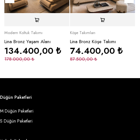
Modern Koltuk Takımı
Köşe Takımları
Mo
Lina Bronz Yaşam Alanı
Lina Bronz Köşe Takımı
Ma
134.400,00
₺
74.400,00
₺
178.000,00
₺
87.500,00
₺
2
Düğün Paketleri
M Düğün Paketleri
S Düğün Paketleri