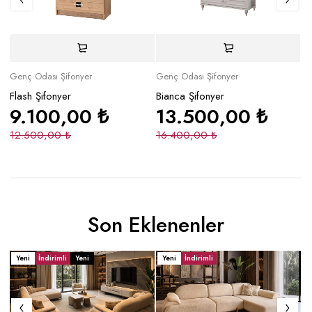
Genç Odası Şifonyer
Genç Odası Şifonyer
Ge
Flash Şifonyer
Bianca Şifonyer
Ko
9.100,00
₺
13.500,00
₺
12.500,00
₺
16.400,00
₺
2
Son Eklenenler
Yeni
İndirimli
Yeni
Yeni
İndirimli
Y