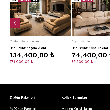
Sepete Ekle
Sepete Ek
Modern Koltuk Takımı
Köşe Takımları
Lina Bronz Yaşam Alanı
Lina Bronz Köşe Takımı
134.400,00
₺
74.400,00
178.000,00
₺
87.500,00
₺
Düğün Paketleri
Koltuk Takımları
M Düğün Paketleri
Modern Koltuk Takımı