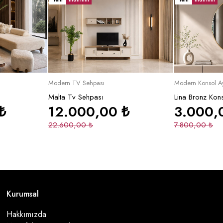
le
Sepete Ekle
Se
Modern TV Sehpası
Modern Konsol A
Malta Tv Sehpası
Lina Bronz Kon
₺
12.000,00
₺
3.000
22.600,00
₺
7.800,00
₺
Kurumsal
Hakkımızda