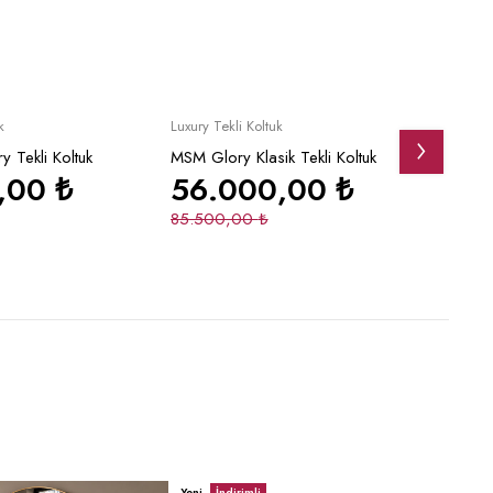
İndirimli
İndirim
pete Ekle
Sepete Ekle
k
Luxury Tekli Koltuk
Luxury 
y Tekli Koltuk
MSM Glory Klasik Tekli Koltuk
Nr Leo
0,00
₺
56.000,00
₺
19
85.500,00
₺
38.9
Yeni
İndirimli
Yeni