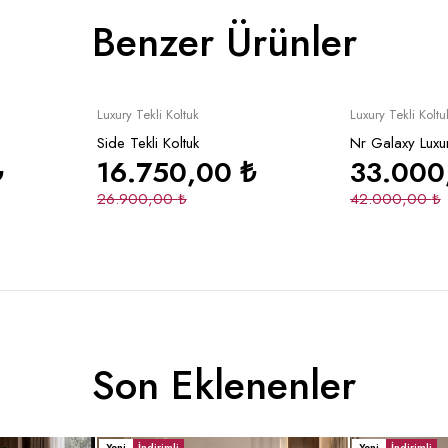
Benzer Ürünler
İndirimli
İndirimli
le
Sepete Ekle
Se
Luxury Tekli Koltuk
Luxury Tekli Koltu
Side Tekli Koltuk
Nr Galaxy Luxur
₺
16.750,00
₺
33.00
26.900,00
₺
42.000,00
₺
Son Eklenenler
Yeni
İndirimli
Yeni
İndirimli