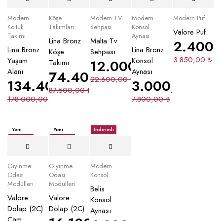
Modern
Köşe
Modern TV
Modern
Modern Puf
Koltuk
Takımları
Sehpası
Konsol
Valore Puf
Takımı
Aynası
Lina Bronz
Malta Tv
2.400
Lina Bronz
Lina Bronz
Köşe
Sehpası
3.850,00
₺
Yaşam
Konsol
12.000,00
₺
Takımı
Alanı
Aynası
74.400,00
₺
22.600,00
₺
134.400,00
₺
3.000,00
₺
87.500,00
₺
178.000,00
₺
7.800,00
₺
Yeni
Yeni
İndirimli
İndirimli
İndirimli
Giyinme
Giyinme
Modern
Odası
Odası
Konsol
Modülleri
Modülleri
Belis
Valore
Valore
Konsol
Dolap (2C)
Dolap (2C)
Aynası
Cam