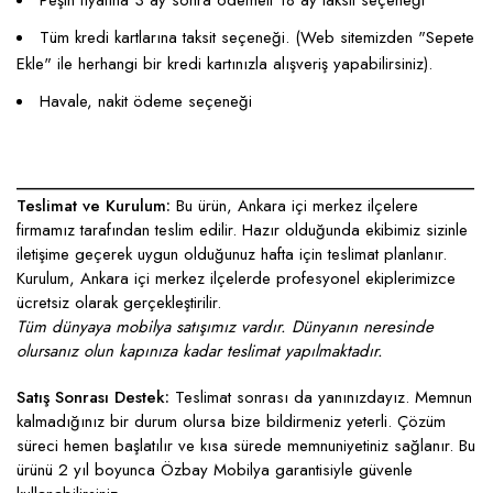
Peşin fiyatına 3 ay sonra ödemeli 18 ay taksit seçeneği
Tüm kredi kartlarına taksit seçeneği. (Web sitemizden "Sepete
Ekle" ile herhangi bir kredi kartınızla alışveriş yapabilirsiniz).
Havale, nakit ödeme seçeneği
____________________________________________________
Teslimat ve Kurulum:
Bu ürün, Ankara içi merkez ilçelere
firmamız tarafından teslim edilir. Hazır olduğunda ekibimiz sizinle
iletişime geçerek uygun olduğunuz hafta için teslimat planlanır.
Kurulum, Ankara içi merkez ilçelerde profesyonel ekiplerimizce
ücretsiz olarak gerçekleştirilir.
Tüm dünyaya mobilya satışımız vardır. Dünyanın neresinde
olursanız olun kapınıza kadar teslimat yapılmaktadır.
Satış Sonrası Destek:
Teslimat sonrası da yanınızdayız. Memnun
kalmadığınız bir durum olursa bize bildirmeniz yeterli. Çözüm
süreci hemen başlatılır ve kısa sürede memnuniyetiniz sağlanır. Bu
ürünü 2 yıl boyunca Özbay Mobilya garantisiyle güvenle