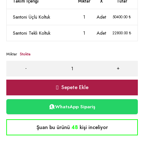
Takım İçeriği
Miktar
X
Tutar
Santoni Üçlü Koltuk
1
Adet
50400.00 ₺
Santoni Tekli Koltuk
1
Adet
22800.00 ₺
Miktar
Stokta
Sepete Ekle
WhatsApp Sipariş
Şuan bu ürünü
48
kişi inceliyor