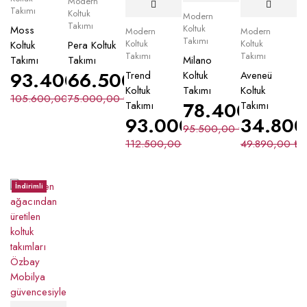
Modern
Takımı
Koltuk
Modern
Takımı
Koltuk
Moss
Modern
Modern
Takımı
Koltuk
Koltuk
Koltuk
Pera Koltuk
Takımı
Takımı
Takımı
Takımı
Milano
93.400,00
66.500,00
₺
₺
Trend
Koltuk
Aveneü
Koltuk
Takımı
Koltuk
105.600,00
75.000,00
₺
₺
78.400,00
₺
Takımı
Takımı
93.000,00
₺
34.80
95.500,00
₺
112.500,00
₺
49.890,00
₺
İndirimli