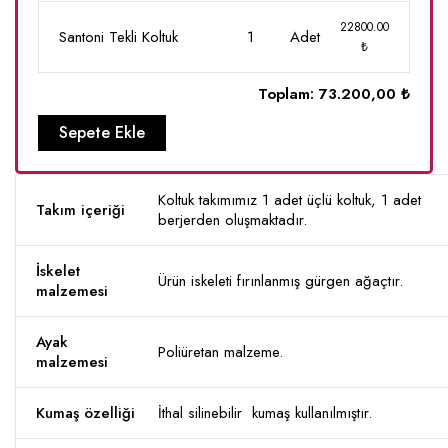
22800.00
Santoni Tekli Koltuk
1
Adet
₺
Toplam:
73.200,00 ₺
Sepete Ekle
Koltuk takımımız 1 adet üçlü koltuk, 1 adet
Takım içeriği
berjerden oluşmaktadır.
İskelet
Ürün iskeleti fırınlanmış gürgen ağaçtır.
malzemesi
Ayak
Poliüretan malzeme.
malzemesi
Kumaş özelliği
İthal silinebilir kumaş kullanılmıştır.