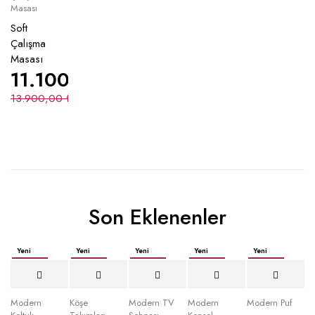
Masası
Soft
Çalışma
Masası
11.100,00
₺
13.900,00
₺
Son Eklenenler
Yeni
Yeni
Yeni
Yeni
Yeni
İndirimli
İndirimli
İndirimli
İndirimli
İndirimli
Yeni
Modern
Köşe
Modern TV
Modern
Modern Puf