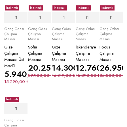
İndirimli
İndirimli
İndirimli
İndirimli
İndirimli
Genç Odası
Genç Odası
Genç Odası
Genç Odası
Genç Odası
Çalışma
Çalışma
Çalışma
Çalışma
Çalışma
Masası
Masası
Masası
Masası
Masası
Gize
Sofia
Gize
İskenderiye
Focus
Çalışma
Çalışma
Çalışma
Çalışma
Çalışma
Masası Üst
Masası
Masası
Masası
Masası
20.250,00
14.300,00
₺
12.760,00
₺
26.95
₺
Modül
5.940,00
₺
29.900,00
₺
16.819,00
₺
15.290,00
₺
35.000,00
₺
15.290,00
₺
İndirimli
Genç Odası
Çalışma