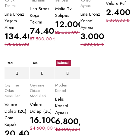
Koltuk
Takımları
Sehpası
Konsol
Valore Puf
Takımı
Aynası
Lina Bronz
Malta Tv
2.400
Lina Bronz
Lina Bronz
Köşe
Sehpası
3.850,00
₺
Yaşam
Konsol
12.000,00
₺
Takımı
Alanı
Aynası
74.400,00
₺
22.600,00
₺
134.400,00
₺
3.000,00
₺
87.500,00
₺
178.000,00
₺
7.800,00
₺
Yeni
Yeni
İndirimli
İndirimli
İndirimli
Giyinme
Giyinme
Modern
Odası
Odası
Konsol
Modülleri
Modülleri
Belis
Valore
Valore
Konsol
Dolap (2C)
Dolap (2C)
Aynası
16.100,00
₺
Cam
6.800,00
₺
Kapak
24.600,00
₺
12.600,00
₺
20.400,00
₺