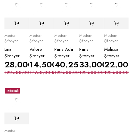
Modern
Modern
Modern
Modern
Modern
Şifonyer
Şifonyer
Şifonyer
Şifonyer
Şifonyer
Lina
Valore
Paris Ada
Paris
Melissa
Şifonyer
Şifonyer
Şifonyer
Şifonyer
Şifonyer
28.000,00
14.500,00
₺
40.250,00
₺
33.000,00
₺
22.00
₺
122.500,00
17.750,00
₺
₺
122.500,00
122.500,00
₺
122.500,00
₺
₺
İndirimli
Modern