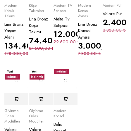
Modern
Köşe
Modern TV
Modern
Modern Puf
Koltuk
Takımları
Sehpası
Konsol
Valore Puf
Takımı
Aynası
Lina Bronz
Malta Tv
2.400
Lina Bronz
Lina Bronz
Köşe
Sehpası
3.850,00
₺
Yaşam
Konsol
12.000,00
₺
Takımı
Alanı
Aynası
74.400,00
₺
22.600,00
₺
134.400,00
₺
3.000,00
₺
87.500,00
₺
178.000,00
₺
7.800,00
₺
Yeni
Yeni
İndirimli
İndirimli
İndirimli
Giyinme
Giyinme
Modern
Odası
Odası
Konsol
Modülleri
Modülleri
Belis
Valore
Valore
Konsol