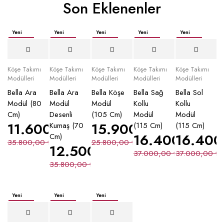
Son Eklenenler
Yeni
Yeni
Yeni
Yeni
Yeni
İndirimli
İndirimli
İndirimli
İndirimli
İndirimli
Köşe Takımı
Köşe Takımı
Köşe Takımı
Köşe Takımı
Köşe Takımı
Modülleri
Modülleri
Modülleri
Modülleri
Modülleri
Bella Ara
Bella Ara
Bella Köşe
Bella Sağ
Bella Sol
Modül (80
Modül
Modül
Kollu
Kollu
Cm)
Desenli
(105 Cm)
Modül
Modül
11.600,00
₺
15.900,00
₺
Kumaş (70
(115 Cm)
(115 Cm)
16.400,00
16.40
₺
Cm)
35.800,00
₺
25.800,00
₺
12.500,00
₺
37.000,00
₺
37.000,00
₺
35.800,00
₺
Yeni
Yeni
Yeni
İndirimli
İndirimli
İndirimli