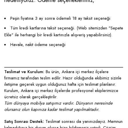
hedefliyoruz. Ödeme seçeneklerimiz;
Peşin fiyatına 3 ay sonra ödemeli 18 ay taksit seçeneği
Tüm kredi kartlarına taksit seçeneği. (Web sitemizden "Sepete
Ekle" ile herhangi bir kredi kartınızla alışveriş yapabilirsiniz).
Havale, nakit ödeme seçeneği
____________________________________________________
Teslimat ve Kurulum:
Bu ürün, Ankara içi merkez ilçelere
firmamız tarafından teslim edilir. Hazır olduğunda ekibimiz sizinle
iletişime geçerek uygun olduğunuz hafta için teslimat planlanır.
Kurulum, Ankara içi merkez ilçelerde profesyonel ekiplerimizce
ücretsiz olarak gerçekleştirilir.
Tüm dünyaya mobilya satışımız vardır. Dünyanın neresinde
olursanız olun kapınıza kadar teslimat yapılmaktadır.
Satış Sonrası Destek:
Teslimat sonrası da yanınızdayız. Memnun
kalmadığınız bir durum olursa bize bildirmeniz yeterli. Çözüm