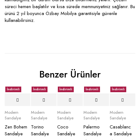
süreci hemen başlatılır ve kısa sürede memnuniyetiniz sağlanır. Bu
ürünü 2 yıl boyunca Özbay Mobilya garantisiyle güvenle
kullanabilirsiniz.
Benzer Ürünler
İndirimli
İndirimli
İndirimli
İndirimli
İndirimli
Modern
Modern
Modern
Modern
Modern
Sandalye
Sandalye
Sandalye
Sandalye
Sandalye
Zen Bohem
Torino
Coco
Palermo
Casablanc
Sandalye
Sandalye
Sandalye
Sandalye
a Sandalye