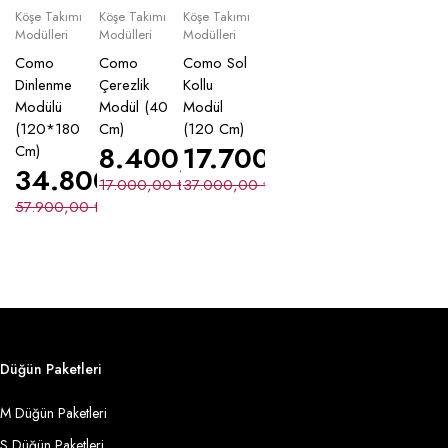
Köşe Takımı
Köşe Takımı
Köşe Takımı
Modülleri
Modülleri
Modülleri
Como
Como
Como Sol
Dinlenme
Çerezlik
Kollu
Modülü
Modül (40
Modül
(120*180
Cm)
(120 Cm)
8.400,00
17.700,00
₺
₺
Cm)
34.800,00
₺
17.000,00
₺
37.000,00
₺
57.900,00
₺
Düğün Paketleri
M Düğün Paketleri
S Düğün Paketleri