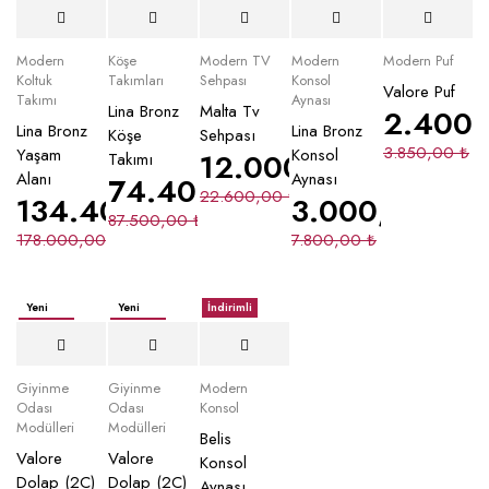
Yeni
Modern
Köşe
Modern TV
Modern
Modern Puf
Koltuk
Takımları
Sehpası
Konsol
Valore Puf
Takımı
Aynası
Lina Bronz
Malta Tv
2.400
Lina Bronz
Lina Bronz
Köşe
Sehpası
3.850,00
₺
Yaşam
Konsol
12.000,00
₺
Takımı
Alanı
Aynası
74.400,00
₺
22.600,00
₺
134.400,00
₺
3.000,00
₺
87.500,00
₺
178.000,00
₺
7.800,00
₺
Yeni
Yeni
İndirimli
İndirimli
İndirimli
Giyinme
Giyinme
Modern
Odası
Odası
Konsol
Modülleri
Modülleri
Belis
Valore
Valore
Konsol
Dolap (2C)
Dolap (2C)
Aynası