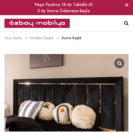
Peşin Fiyatına 18 Ay Taksitle Al
3 Ay Sonra Ödemeye Başla
Ana Sayfa
Modern Başlık
Roma Başlık