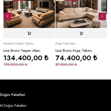
Modern Koltuk Takımı
Köşe Takımları
Mo
Lina Bronz Yaşam Alanı
Lina Bronz Köşe Takımı
Ma
134.400,00
₺
74.400,00
₺
178.000,00
₺
87.500,00
₺
2
Düğün Paketleri
M Düğün Paketleri