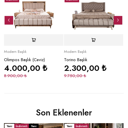
Modern Başlık
Modern Başlık
Mo
Olimpos Başlık (Ceviz)
Torino Başlık
Da
4.000,00
₺
2.300,00
₺
8.900,00
₺
9.750,00
₺
2
Son Eklenenler
Yeni
İndirimli
Yeni
Yeni
İndirimli
Y