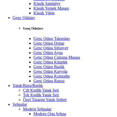
Klasik Sandalye
Klasik Yemek Masası
Klasik Vitrin
Genç Odaları
Genç Odaları
Genç Odası Takımları
Genç Odası Dolap
Genç Odası Şifonyer
Genç Odası Ayna
Genç Odası Çalışma Masası
Genç Odası Kitaplık
Genç Odası Başlık
Genç Odası Karyola
Genç Odası Komodin
Genç Odası Ranza
Yatak/Baza/Başlık
Çift Kişilik Yatak Seti
Tek Kişilik Yatak Seti
Özel Tasarım Yatak Setleri
Sehpalar
Modern Sehpalar
Modern Orta Sehpa