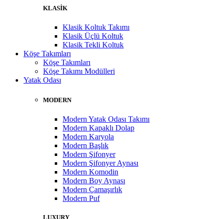
KLASİK
Klasik Koltuk Takımı
Klasik Üçlü Koltuk
Klasik Tekli Koltuk
Köşe Takımları
Köşe Takımları
Köşe Takımı Modülleri
Yatak Odası
MODERN
Modern Yatak Odası Takımı
Modern Kapaklı Dolap
Modern Karyola
Modern Başlık
Modern Şifonyer
Modern Şifonyer Aynası
Modern Komodin
Modern Boy Aynası
Modern Çamaşırlık
Modern Puf
LUXURY