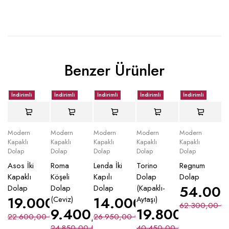
Benzer Ürünler
İndirimli
İndirimli
İndirimli
İndirimli
İndirimli
Modern
Modern
Modern
Modern
Modern
Kapaklı
Kapaklı
Kapaklı
Kapaklı
Kapaklı
Dolap
Dolap
Dolap
Dolap
Dolap
Asos İki
Roma
Lenda İki
Torino
Regnum
Kapaklı
Köşeli
Kapılı
Dolap
Dolap
54.00
Dolap
Dolap
Dolap
(Kapaklı-
19.000,00
₺
14.000,00
₺
(Ceviz)
Aytaşı)
62.300,00
₺
9.400,00
₺
19.800,00
₺
22.600,00
₺
26.950,00
₺
24.850,00
₺
40.450,00
₺