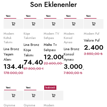
Son Eklenenler
Yeni
Yeni
Yeni
Yeni
Yeni
İndirimli
İndirimli
İndirimli
İndirimli
İndirimli
Yeni
Modern
Köşe
Modern TV
Modern
Modern Puf
Koltuk
Takımları
Sehpası
Konsol
Valore Puf
Takımı
Aynası
Lina Bronz
Malta Tv
2.400
Lina Bronz
Lina Bronz
Köşe
Sehpası
3.850,00
₺
Yaşam
Konsol
12.000,00
₺
Takımı
Alanı
Aynası
74.400,00
₺
22.600,00
₺
134.400,00
₺
3.000,00
₺
87.500,00
₺
178.000,00
₺
7.800,00
₺
Yeni
Yeni
İndirimli
İndirimli
İndirimli
Giyinme
Giyinme
Modern