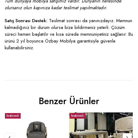
Tüm dünyaya mobilya satışımız vardır. Dünyanın neresinde
olursanız olun kapınıza kadar teslimat yapılmaktadır.
Satış Sonrası Destek:
Teslimat sonrası da yanınızdayız. Memnun
kalmadığınız bir durum olursa bize bildirmeniz yeterli. Çözüm
süreci hemen başlatılır ve kısa sürede memnuniyetiniz sağlanır. Bu
ürünü 2 yıl boyunca Özbay Mobilya garantisiyle güvenle
kullanabilirsiniz.
Benzer Ürünler
İndirimli
İndirimli
İ