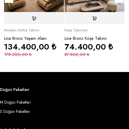
Modern Koltuk Takımı
Köşe Takımları
Mo
Lina Bronz Yaşam Alanı
Lina Bronz Köşe Takımı
Ma
134.400,00
₺
74.400,00
₺
178.000,00
₺
87.500,00
₺
2
Düğün Paketleri
M Düğün Paketleri
S Düğün Paketleri