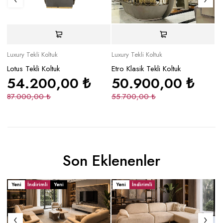
Luxury Tekli Koltuk
Luxury Tekli Koltuk
Lu
Lotus Tekli Koltuk
Etro Klasik Tekli Koltuk
Fl
54.200,00
₺
50.900,00
₺
87.000,00
₺
55.700,00
₺
2
Son Eklenenler
Yeni
İndirimli
Yeni
Yeni
İndirimli
Y